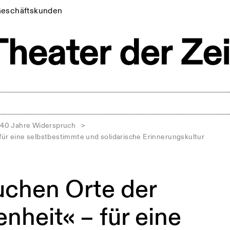
eschäftskunden
40 Jahre Widerspruch
>
für eine selbstbestimmte und solidarische Erinnerungskultur
uchen Orte der
nheit« – für eine