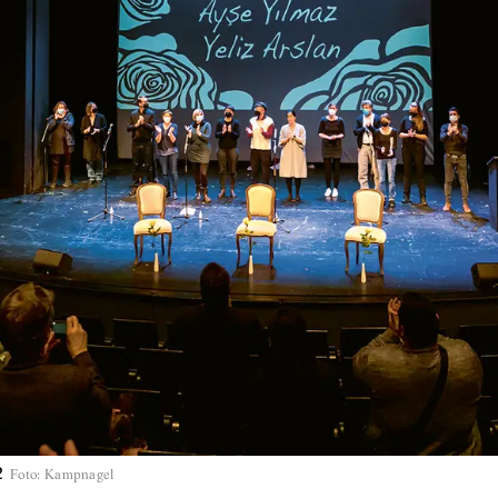
2
Foto
:
Kampnagel