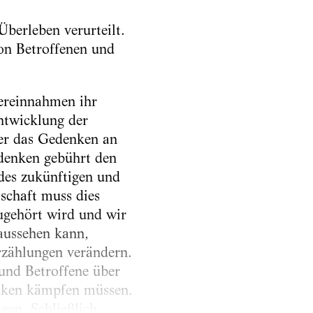
berleben verurteilt.
von Betroffenen und
vereinnahmen ihr
ntwicklung der
ber das Gedenken an
edenken gebührt den
des zukünftigen und
schaft muss dies
zugehört wird und wir
 aussehen kann,
rzählungen verändern.
und Betroffene über
enken kämpfen müssen.
agen. Schließlich