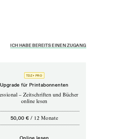
zu tun, sondern weil
s alle...
ICH HABE BEREITS EINEN ZUGANG
TDZ+ PRO
Upgrade für Printabonnenten
essional – Zeitschriften und Bücher
online lesen
50,00 €
/
12 Monate
Online lesen