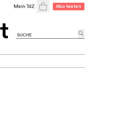
Warenkorb
Mein TdZ
Abo testen