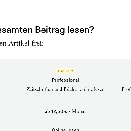
r, um den Familien und Betroffenen einen Gefallen 
sellschaftliches und politisches Problem ist, das un
samten Beitrag lesen?
n Artikel frei:
TDZ+ PRO
Professional
Zeitschriften und Bücher online lesen
Prof
ab
12,50 €
/
Monat
Online lesen