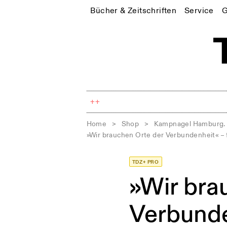
Bücher & Zeitschriften
Service
G
++
Home
>
Shop
>
Kampnagel Hamburg. 
»Wir brauchen Orte der Verbundenheit« – 
TDZ+ PRO
»Wir bra
Verbunde