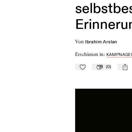
selbstbe
Erinneru
von
Ibrahim Arslan
Erschienen in
:
KAMPNAGEL
(
0
)
Zu Mein-TdZ hinzufügen
Applaudieren
mail