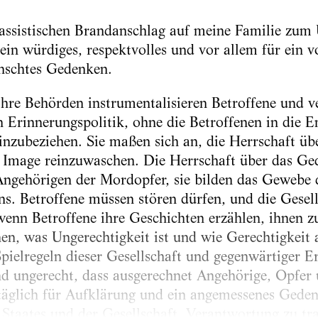
ssistischen Brandanschlag auf meine Familie zum Ü
ein würdiges, respektvolles und vor allem für ein 
nschtes Gedenken.
ihre Behörden instrumentalisieren Betroffene und 
Erinnerungspolitik, ohne die Betroffenen in die E
nzubeziehen. Sie maßen sich an, die Herrschaft ü
r Image reinzuwaschen. Die Herrschaft über das G
Angehörigen der Mordopfer, sie bilden das Gewebe 
. Betroffene müssen stören dürfen, und die Gesell
 wenn Betroffene ihre Geschichten erzählen, ihnen 
en, was Ungerechtigkeit ist und wie Gerechtigkeit
pielregeln dieser Gesellschaft und gegenwärtiger E
nd ungerecht, dass ausgerechnet Angehörige, Opfer 
täglich für Aufklärung und ein angemessenes Ged
es Staates und der Gesellschaft, Verantwortung zu tr