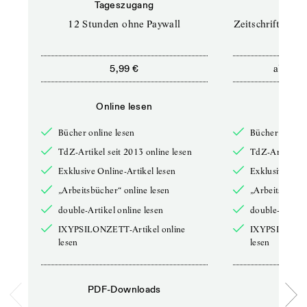
Tageszugang
Prof
12 Stunden ohne Paywall
Zeitschriften un
ab
5,99 €
12,5
Online lesen
Onli
Bücher online lesen
Bücher online 
TdZ-Artikel seit 2013 online lesen
TdZ-Artikel se
Exklusive Online-Artikel lesen
Exklusive Onli
„Arbeitsbücher“ online lesen
„Arbeitsbücher
double-Artikel online lesen
double-Artikel
IXYPSILONZETT-Artikel online
IXYPSILONZET
lesen
lesen
PDF-Downloads
PDF-