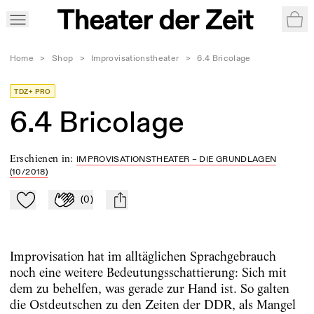
War
Home
>
Shop
>
Improvisationstheater
>
6.4 Bricolage
TDZ+ PRO
6.4 Bricolage
Erschienen in
:
IMPROVISATIONSTHEATER – DIE GRUNDLAGEN
(10/2018)
(
0
)
Zu Mein-TdZ hinzufügen
Applaudieren
mail
Improvisation hat im alltäglichen Sprachgebrauch
noch eine weitere Bedeutungsschattierung: Sich mit
dem zu behelfen, was gerade zur Hand ist. So galten
die Ostdeutschen zu den Zeiten der DDR, als Mangel