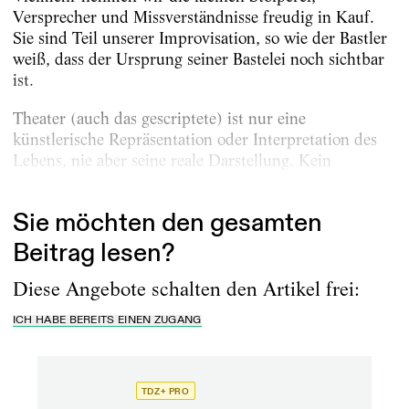
Versprecher und Missverständnisse freudig in Kauf.
Sie sind Teil unserer Improvisation, so wie der Bastler
weiß, dass der Ursprung seiner Bastelei noch sichtbar
ist.
Theater (auch das gescriptete) ist nur eine
künstlerische Repräsentation oder Interpretation des
Lebens, nie aber seine reale Darstellung. Kein
Zuschauer wird...
Sie möchten den gesamten
Beitrag lesen?
Diese Angebote schalten den Artikel frei:
ICH HABE BEREITS EINEN ZUGANG
TDZ+ PRO
TD