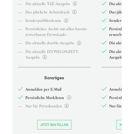
—
Die aktuelle TdZ-Ausgabe
Die aktuelle 
—
Das jährliche Arbeitsbuch
Das jährliche 
—
Sonderpublikationen
Sonderpublika
—
Persönliches Archiv mit allen bereits
Persönliches A
erworbenen Downloads
erworbenen D
—
Die aktuelle double-Ausgabe
Die aktuelle 
—
Die aktuelle IXYPSILONZETT-
Die aktuelle
Ausgabe
Ausgabe
Sonstiges
So
Anmelden per E-Mail
Anmelden per 
Persönliche Merklisten
Persönliche Me
—
Nur für Privatkunden
Nur für Priva
JETZT BESTELLEN
30 TAGE 