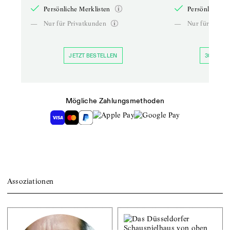
Persönliche Merklisten
Persönliche Me
—
Nur für Privatkunden
—
Nur für Priva
JETZT BESTELLEN
30 TAGE 
Mögliche Zahlungsmethoden
Assoziationen