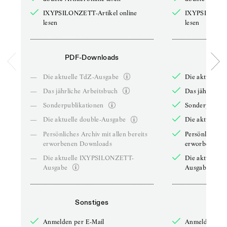
IXYPSILONZETT-Artikel online
IXYPSILONZET
lesen
lesen
PDF-Downloads
PDF-
—
Die aktuelle TdZ-Ausgabe
Die aktuelle 
—
Das jährliche Arbeitsbuch
Das jährliche 
—
Sonderpublikationen
Sonderpublika
—
Die aktuelle double-Ausgabe
Die aktuelle 
—
Persönliches Archiv mit allen bereits
Persönliches A
erworbenen Downloads
erworbenen D
—
Die aktuelle IXYPSILONZETT-
Die aktuelle
Ausgabe
Ausgabe
Sonstiges
So
Anmelden per E-Mail
Anmelden per 