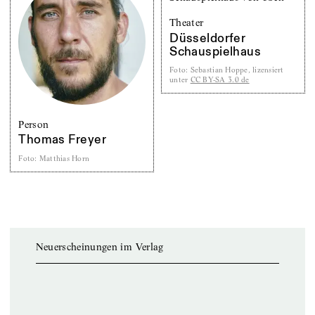
Theater
Düsseldorfer
Schauspielhaus
Foto
:
Sebastian Hoppe, lizensiert
unter
CC BY-SA 3.0 de
Person
Thomas Freyer
Foto
:
Matthias Horn
Neuerscheinungen im Verlag