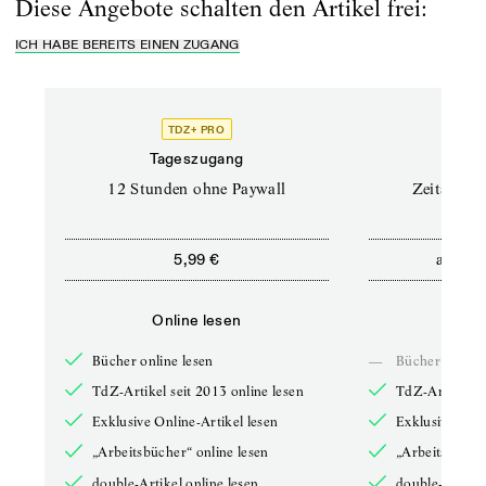
Diese Angebote schalten den Artikel frei:
ICH HABE BEREITS EINEN ZUGANG
TDZ+ PRO
Tageszugang
Stand
12 Stunden ohne Paywall
Zeitschrif
ab
5,99 €
5,9
Online lesen
Onli
Bücher online lesen
—
Bücher online 
TdZ-Artikel seit 2013 online lesen
TdZ-Artikel se
Exklusive Online-Artikel lesen
Exklusive Onli
„Arbeitsbücher“ online lesen
„Arbeitsbücher
double-Artikel online lesen
double-Artikel