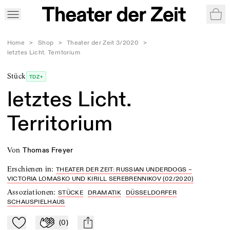
War
Home
>
Shop
>
Theater der Zeit 3/2020
>
letztes Licht. Territorium
Stück
TDZ+
letztes Licht.
Territorium
von
Thomas Freyer
Erschienen in
:
THEATER DER ZEIT: RUSSIAN UNDERDOGS –
VICTORIA LOMASKO UND KIRILL SEREBRENNIKOV (02/2020)
Assoziationen
:
STÜCKE
DRAMATIK
DÜSSELDORFER
SCHAUSPIELHAUS
(
0
)
Zu Mein-TdZ hinzufügen
Applaudieren
mail