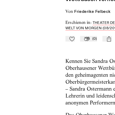
von
Friederike Felbeck
Erschienen in
:
THEATER DE
WELT VON MORGEN (08/201
(
0
)
Zu Mein-TdZ hinzufügen
Applaudieren
mail
Kennen Sie Sandra Ost
Oberhausener Wettbüro
den geheimagenten nic
Oberbürgermeisterkand
– Sandra Ostermann en
Lehrerin und leidensc
anonymen Performern