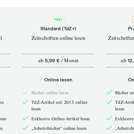
TDZ+
Standard (TdZ+)
Pr
l
Zeitschriften online lesen
Zeitschrift
ab
5,99 €
/
Monat
ab
12
Online lesen
On
—
Bücher online lesen
Bücher on
ne
TdZ-Artikel seit 2013 online
TdZ-Artik
lesen
lesen
esen
Exklusive Online-Artikel lesen
Exklusive
en
„Arbeitsbücher“ online lesen
„Arbeitsb