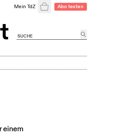
Warenkorb
Mein TdZ
Abo testen
r einem