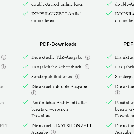
double-Artikel online lesen
double-Ar
IXYPSILONZETT-Artikel
IXYPSIL
online lesen
online le
PDF-Downloads
PDF
Die aktuelle TdZ-Ausgabe
Die aktu
Das jährliche Arbeitsbuch
Das jährl
Sonderpublikationen
Sonderpu
be
Die aktuelle double-Ausgabe
Die aktue
len
Persönliches Archiv mit allen
Persönlic
bereits erworbenen
bereits e
Downloads
Downloa
ZETT-
Die aktuelle IXYPSILONZETT-
Die aktu
Ausgabe
Ausgabe