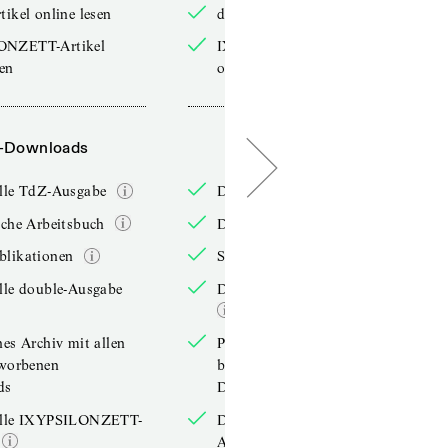
tikel online lesen
double-Artikel online lesen
ONZETT-Artikel
IXYPSILONZETT-Artikel
sen
online lesen
-Downloads
PDF-Downloads
elle TdZ-Ausgabe
Die aktuelle TdZ-Ausgabe
iche Arbeitsbuch
Das jährliche Arbeitsbuch
blikationen
Sonderpublikationen
lle double-Ausgabe
Die aktuelle double-Ausgabe
hes Archiv mit allen
Persönliches Archiv mit allen
rworbenen
bereits erworbenen
ds
Downloads
elle IXYPSILONZETT-
Die aktuelle IXYPSILONZETT-
Ausgabe