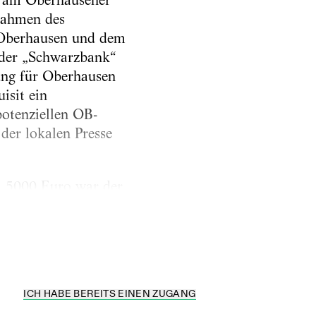
n am Oberhausener
Rahmen des
 Oberhausen und dem
 der „Schwarzbank“
rung für Oberhausen
isit ein
potenziellen OB-
der lokalen Presse
f: 5000 Euro war der
o. Das Prinzip ist
ICH HABE BEREITS EINEN ZUGANG