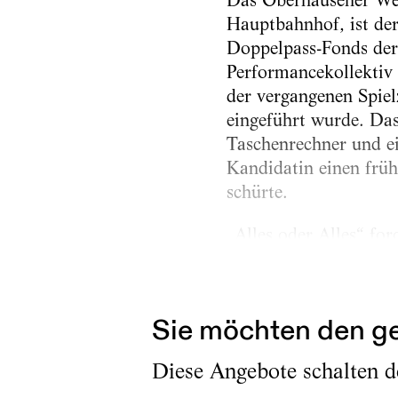
Das Oberhausener Wet
Hauptbahnhof, ist de
Doppelpass-Fonds der
Performancekollektiv 
der vergangenen Spiel
eingeführt wurde. Das 
Taschenrechner und ei
Kandidatin einen früh
schürte.
„Alles oder Alles“ fo
Wetteinsatz der Perfo
einfach: Wer sich...
Sie möchten den ge
Diese Angebote schalten de