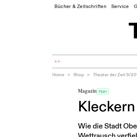
Bücher & Zeitschriften
Service
G
++
Home
>
Shop
>
Theater der Zeit 9/20
Magazin
TDZ+
Kleckern
Wie die Stadt Obe
Wettrausch verfie