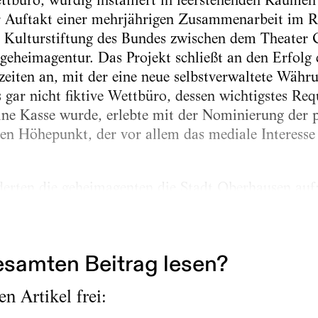
tbüro, würdig installiert in leerstehenden Räume
r Auftakt einer mehrjährigen Zusammenarbeit im 
 Kulturstiftung des Bundes zwischen dem Theater
geheimagentur. Das Projekt schließt an den Erfolg
zeiten an, mit der eine neue selbstverwaltete Wäh
gar nicht fiktive Wettbüro, dessen wichtigstes Requ
ne Kasse wurde, erlebte mit der Nominierung der 
en Höhepunkt, der vor allem das mediale Interesse 
rderten die geheimagenten die Stadt Oberhausen au
rmer, der Mindesteinsatz je Wette lag bei einem Eur
samten Beitrag lesen?
n Artikel frei: