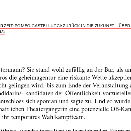
R ZEIT: ROMEO CASTELLUCCI: ZURÜCK IN DIE ZUKUNFT – ÜBE
3)
ermann? Sie stand wohl zufällig an der Bar, als a
s die geheimagentur eine riskante Wette akzeptiert
ht gelingen wird, bis zum Ende der Veranstaltung 
idatin/- kandidaten der Öffentlichkeit vorzustelle
tschloss sich spontan und sagte zu. Und so wurde 
haftlichen Theatergängerin eine potenzielle OB-Ka
 ihr temporäres Wahlkampfteam.