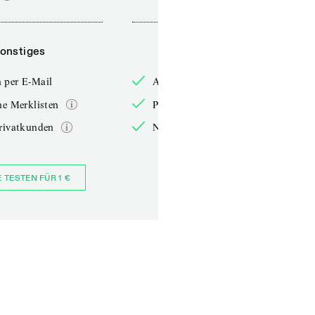
onstiges
Sonstiges
 per E-Mail
Anmelden per E-Mail
he Merklisten
Persönliche Merklisten
rivatkunden
Nur für Privatkunden
E TESTEN FÜR 1 €
JETZT BESTELLEN