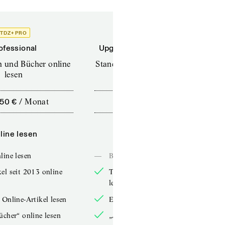
TDZ+ PRO
TDZ+
ofessional
Upgrade für Printabonnenten
en und Bücher online
Standard (TdZ+) – Zeitschriften
lesen
online lesen
,50 €
/
Monat
10,00 €
/
12 Monate
line lesen
Online lesen
line lesen
—
Bücher online lesen
el seit 2013 online
TdZ-Artikel seit 2013 online
lesen
 Online-Artikel lesen
Exklusive Online-Artikel lesen
ücher“ online lesen
„Arbeitsbücher“ online lesen