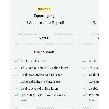
TDZ+ PRO
Tageszugang
Stand
12 Stunden ohne Paywall
Zeitschrif
ab
5,99 €
5,9
Online lesen
Onli
Bücher online lesen
—
Bücher online 
TdZ-Artikel seit 2013 online lesen
TdZ-Artikel se
Exklusive Online-Artikel lesen
Exklusive Onli
„Arbeitsbücher“ online lesen
„Arbeitsbücher
double-Artikel online lesen
double-Artikel
IXYPSILONZETT-Artikel online
IXYPSILONZET
lesen
lesen