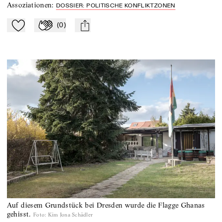
Assoziationen
:
DOSSIER: POLITISCHE KONFLIKTZONEN
(
0
)
Zu Mein-TdZ hinzufügen
Applaudieren
mail
Auf diesem Grundstück bei Dresden wurde die Flagge Ghanas
gehisst.
Foto
:
Kim Jona Schädler