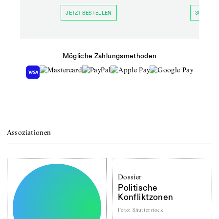
JETZT BESTELLEN
30 TAGE 
Mögliche Zahlungsmethoden
Assoziationen
Dossier
Politische
Konfliktzonen
Foto
:
Shutterstock