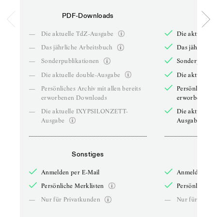
PDF-Downloads
PDF-
—
Die aktuelle TdZ-Ausgabe
Die aktuelle 
—
Das jährliche Arbeitsbuch
Das jährliche 
—
Sonderpublikationen
Sonderpublika
—
Die aktuelle double-Ausgabe
Die aktuelle 
—
Persönliches Archiv mit allen bereits
Persönliches A
erworbenen Downloads
erworbenen D
—
Die aktuelle IXYPSILONZETT-
Die aktuelle
Ausgabe
Ausgabe
Sonstiges
So
Anmelden per E-Mail
Anmelden per 
Persönliche Merklisten
Persönliche Me
—
Nur für Privatkunden
—
Nur für Priva