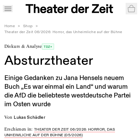
War
Home
>
Shop
>
Theater der Zeit 06/2026: Horror, das Unheimliche auf der Bühne
Diskurs & Analyse
TDZ+
Absturztheater
Einige Gedanken zu Jana Hensels neuem
Buch „Es war einmal ein Land“ und warum
die AfD die beliebteste westdeutsche Partei
im Osten wurde
von
Lukas Schädler
Erschienen in
:
THEATER DER ZEIT 06/2026: HORROR, DAS
UNHEIMLICHE AUF DER BÜHNE (05/2026)