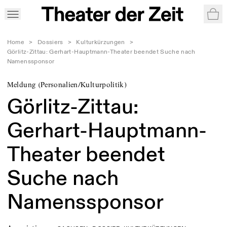
War
Home
>
Dossiers
>
Kulturkürzungen
>
Görlitz-Zittau: Gerhart-Hauptmann-Theater beendet Suche nach
Namenssponsor
Meldung (Personalien/Kulturpolitik)
Görlitz-Zittau:
Gerhart-Hauptmann-
Theater beendet
Suche nach
Namenssponsor