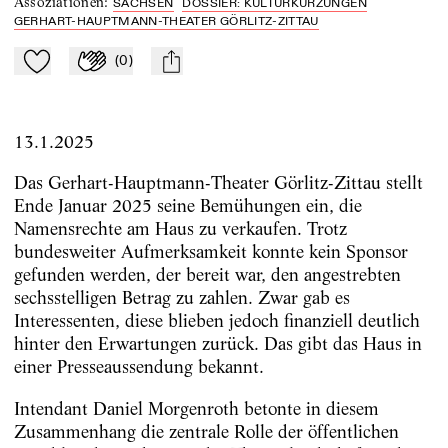
Assoziationen
:
SACHSEN
DOSSIER: KULTURKÜRZUNGEN
GERHART-HAUPTMANN-THEATER GÖRLITZ-ZITTAU
(
0
)
Zu Mein-TdZ hinzufügen
Applaudieren
mail
13.1.2025
Das Gerhart-Hauptmann-Theater Görlitz-Zittau stellt
Ende Januar 2025 seine Bemühungen ein, die
Namensrechte am Haus zu verkaufen. Trotz
bundesweiter Aufmerksamkeit konnte kein Sponsor
gefunden werden, der bereit war, den angestrebten
sechsstelligen Betrag zu zahlen. Zwar gab es
Interessenten, diese blieben jedoch finanziell deutlich
hinter den Erwartungen zurück. Das gibt das Haus in
einer Presseaussendung bekannt.
Intendant Daniel Morgenroth betonte in diesem
Zusammenhang die zentrale Rolle der öffentlichen