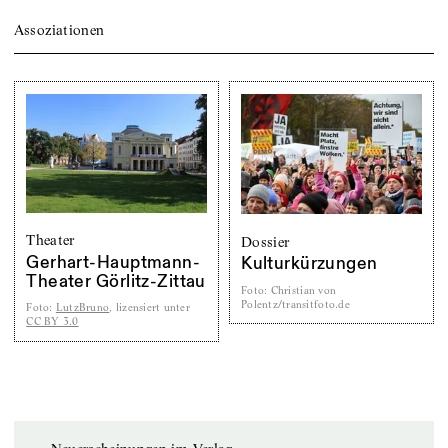
Assoziationen
Theater
Dossier
Gerhart-Hauptmann-
Kulturkürzungen
Theater Görlitz-Zittau
Foto
:
Christian von
Polentz/transitfoto.de
Foto
:
LutzBruno
, lizensiert unter
CC BY 3.0