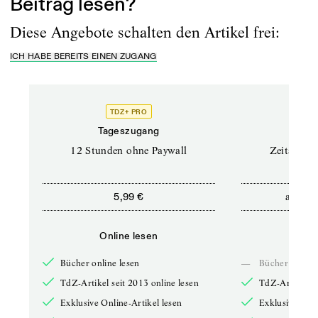
Beitrag lesen?
Diese Angebote schalten den Artikel frei:
ICH HABE BEREITS EINEN ZUGANG
TDZ+ PRO
Tageszugang
Stand
12 Stunden ohne Paywall
Zeitschrif
ab
5,99 €
5,9
Online lesen
Onli
Bücher online lesen
—
Bücher online 
TdZ-Artikel seit 2013 online lesen
TdZ-Artikel se
Exklusive Online-Artikel lesen
Exklusive Onli