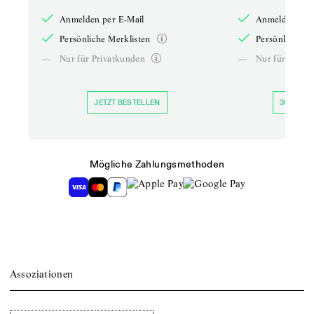
Anmelden per E-Mail
Anmelden per 
Persönliche Merklisten
Persönliche Me
—
Nur für Privatkunden
—
Nur für Priva
JETZT BESTELLEN
30 TAGE 
Mögliche Zahlungsmethoden
Assoziationen