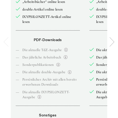
„Arbeitsbücher“ online lesen
„Arbeitsbücher
double-Artikel online lesen
double-Artikel
IXYPSILONZETT-Artikel online
IXYPSILONZET
lesen
lesen
PDF-Downloads
PDF-
—
Die aktuelle TdZ-Ausgabe
Die aktuelle 
—
Das jährliche Arbeitsbuch
Das jährliche 
—
Sonderpublikationen
Sonderpublika
—
Die aktuelle double-Ausgabe
Die aktuelle 
—
Persönliches Archiv mit allen bereits
Persönliches A
erworbenen Downloads
erworbenen D
—
Die aktuelle IXYPSILONZETT-
Die aktuelle
Ausgabe
Ausgabe
Sonstiges
So