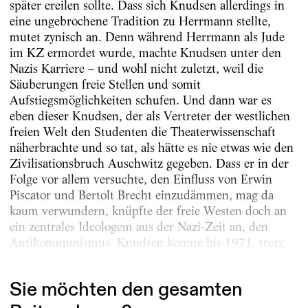
später ereilen sollte. Dass sich Knudsen allerdings in
eine ungebrochene Tradition zu Herrmann stellte,
mutet zynisch an. Denn während Herrmann als Jude
im KZ ermordet wurde, machte Knudsen unter den
Nazis Karriere – und wohl nicht zuletzt, weil die
Säuberungen freie Stellen und somit
Aufstiegsmöglichkeiten schufen. Und dann war es
eben dieser Knudsen, der als Vertreter der westlichen
freien Welt den Studenten die Theaterwissenschaft
näherbrachte und so tat, als hätte es nie etwas wie den
Zivilisationsbruch Auschwitz gegeben. Dass er in der
Folge vor allem versuchte, den Einfluss von Erwin
Piscator und Bertolt Brecht einzudämmen, mag da
kaum verwundern, knüpfte der freie Westen doch an
ein zentrales Ideologem aus der Nazi-Zeit an, den
Antikommunismus. Knudsen konnte bis 1971, trotz
Bekanntmachung seiner...
Sie möchten den gesamten