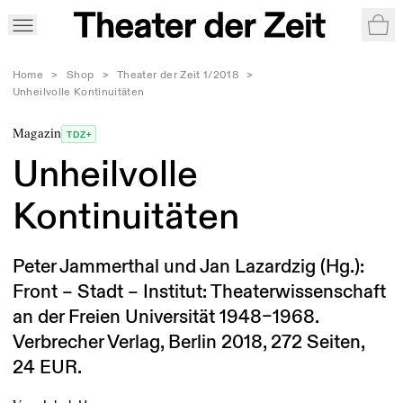
War
Home
>
Shop
>
Theater der Zeit 1/2018
>
Unheilvolle Kontinuitäten
Magazin
TDZ+
Unheilvolle
Kontinuitäten
Peter Jammerthal und Jan Lazardzig (Hg.):
Front – Stadt – Institut: Theaterwissenschaft
an der Freien Universität 1948–1968.
Verbrecher Verlag, Berlin 2018, 272 Seiten,
24 EUR.