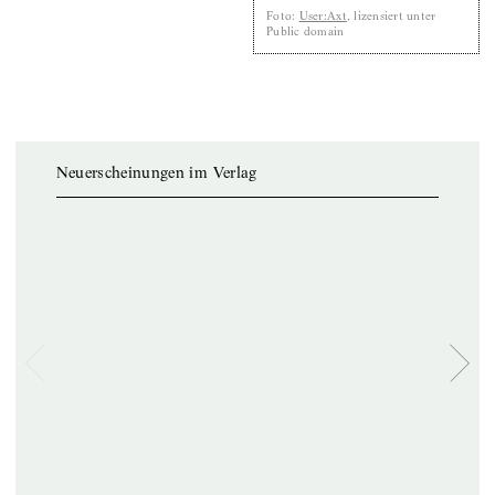
Foto
:
User:Axt
, lizensiert unter
Public domain
Neuerscheinungen im Verlag