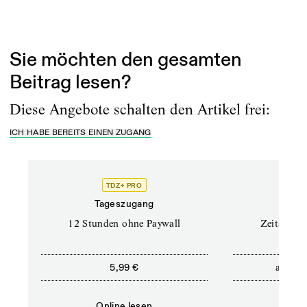
Erschienen am
30.5.2024
Sie möchten den gesamten
Beitrag lesen?
Diese Angebote schalten den Artikel frei:
ICH HABE BEREITS EINEN ZUGANG
TDZ+ PRO
Tageszugang
Stand
12 Stunden ohne Paywall
Zeitschrif
ab
5,99 €
5,9
Online lesen
Onli