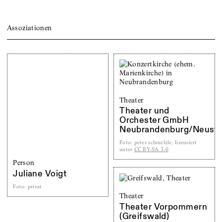
Assoziationen
Theater
Theater und
Orchester GmbH
Neubrandenburg/Neustre
Foto
:
peter schmelzle, lizensiert
unter
CC BY-SA 3.0
Person
Juliane Voigt
Foto
:
privat
Theater
Theater Vorpommern
(Greifswald)