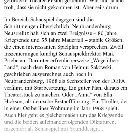
geforderte Theater-Fusion gestemmt. Wir sind ja alle
froh, dass sie nicht gekommen ist. Aber sei’s drum.
Im Bereich Schauspiel dagegen sind die
Schnittmengen übersichtlich. Neubrandenburg-
Neustrelitz hält sich an zwei Ereignisse – 80 Jahre
Kriegsende und 35 Jahre Mauerfall – stabile Größen,
die einen interessanten Spielplan versprechen. Zwölf
Inszenierungen kündigt Schauspieldirektor Maik
Priebe an. Darunter erfreulicherweise „Wege übers
Land“, nach dem Roman von Helmut Sakowski,
geschrieben ausgerechnet auch noch in
Neubrandenburg, 1968 als Sechsteiler von der DEFA
verfilmt, mit Starbesetzung. Ein guter Plan, daraus ein
Theaterstück zu machen. Oder „Anna“ von Ella
Hickson, als deutsche Erstaufführung. Ein Thriller, der
in einer Ostberliner Wohnung im Jahr 1968 spielt.
Auch hier geht es gleichermaßen um das Kriegsende
und die beiden aufeinanderfolgenden Diktaturen,
inszeniert als Schauspiel mit Sounddesign,...