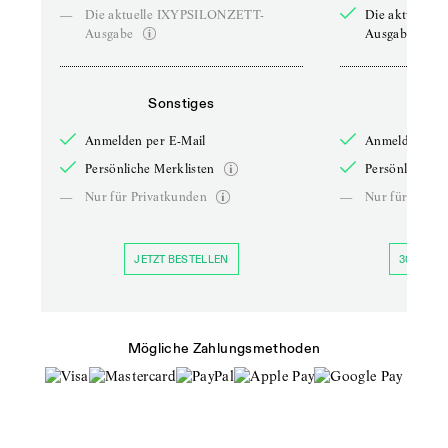
—
Die aktuelle IXYPSILONZETT-
Die aktuelle
Ausgabe
Ausgabe
Sonstiges
So
Anmelden per E-Mail
Anmelden per 
Persönliche Merklisten
Persönliche Me
—
Nur für Privatkunden
—
Nur für Priva
JETZT BESTELLEN
30 TAGE 
Mögliche Zahlungsmethoden