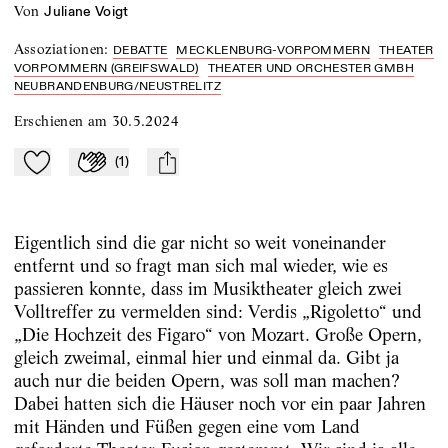
von
Juliane Voigt
Assoziationen
:
DEBATTE
MECKLENBURG-VORPOMMERN
THEATER
VORPOMMERN (GREIFSWALD)
THEATER UND ORCHESTER GMBH
NEUBRANDENBURG/NEUSTRELITZ
Erschienen am
30.5.2024
(
1
)
Zu Mein-TdZ hinzufügen
Applaudieren
mail
Eigentlich sind die gar nicht so weit voneinander
entfernt und so fragt man sich mal wieder, wie es
passieren konnte, dass im Musiktheater gleich zwei
Volltreffer zu vermelden sind: Verdis „Rigoletto“ und
„Die Hochzeit des Figaro“ von Mozart. Große Opern,
gleich zweimal, einmal hier und einmal da. Gibt ja
auch nur die beiden Opern, was soll man machen?
Dabei hatten sich die Häuser noch vor ein paar Jahren
mit Händen und Füßen gegen eine vom Land