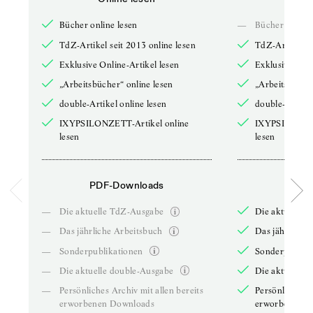
Bücher online lesen
—
Bücher online 
TdZ-Artikel seit 2013 online lesen
TdZ-Artikel se
Exklusive Online-Artikel lesen
Exklusive Onli
„Arbeitsbücher“ online lesen
„Arbeitsbücher
double-Artikel online lesen
double-Artikel
IXYPSILONZETT-Artikel online
IXYPSILONZET
lesen
lesen
PDF-Downloads
PDF-
—
Die aktuelle TdZ-Ausgabe
Die aktuelle 
—
Das jährliche Arbeitsbuch
Das jährliche 
—
Sonderpublikationen
Sonderpublika
—
Die aktuelle double-Ausgabe
Die aktuelle 
—
Persönliches Archiv mit allen bereits
Persönliches A
erworbenen Downloads
erworbenen D