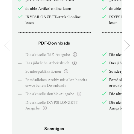
double-Artikel online lesen
double-Artikel
IXYPSILONZETT-Artikel online
IXYPSILONZET
lesen
lesen
PDF-Downloads
PDF-
—
Die aktuelle TdZ-Ausgabe
Die aktuelle 
—
Das jährliche Arbeitsbuch
Das jährliche 
—
Sonderpublikationen
Sonderpublika
—
Persönliches Archiv mit allen bereits
Persönliches A
erworbenen Downloads
erworbenen D
—
Die aktuelle double-Ausgabe
Die aktuelle 
—
Die aktuelle IXYPSILONZETT-
Die aktuelle
Ausgabe
Ausgabe
Sonstiges
So