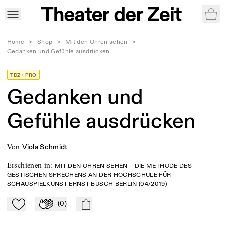
War
Home
>
Shop
>
Mit den Ohren sehen
>
Gedanken und Gefühle ausdrücken
TDZ+ PRO
Gedanken und
Gefühle ausdrücken
von
Viola Schmidt
Erschienen in
:
MIT DEN OHREN SEHEN – DIE METHODE DES
GESTISCHEN SPRECHENS AN DER HOCHSCHULE FÜR
SCHAUSPIELKUNST ERNST BUSCH BERLIN (04/2019)
(
0
)
Zu Mein-TdZ hinzufügen
Applaudieren
mail