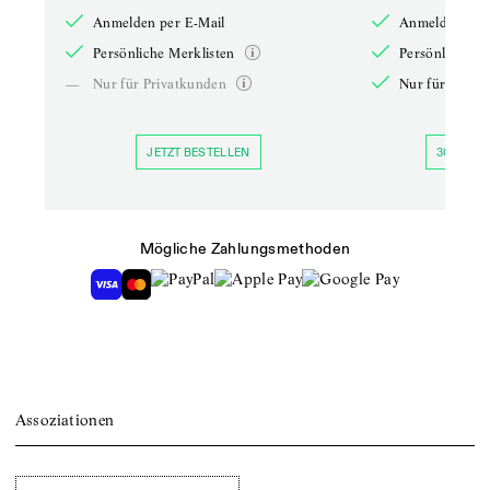
Anmelden per E-Mail
Anmelden per 
Persönliche Merklisten
Persönliche Me
—
Nur für Privatkunden
Nur für Priva
JETZT BESTELLEN
30 TAGE 
Mögliche Zahlungsmethoden
Assoziationen