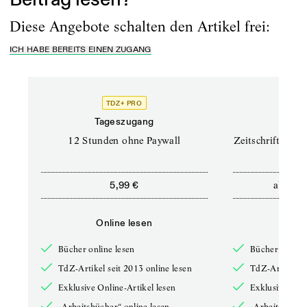
Diese Angebote schalten den Artikel frei:
ICH HABE BEREITS EINEN ZUGANG
TDZ+ PRO
TD
Tageszugang
Prof
12 Stunden ohne Paywall
Zeitschriften un
ab
5,99 €
12,5
Online lesen
Onli
Bücher online lesen
Bücher online 
TdZ-Artikel seit 2013 online lesen
TdZ-Artikel se
Exklusive Online-Artikel lesen
Exklusive Onli
„Arbeitsbücher“ online lesen
„Arbeitsbücher