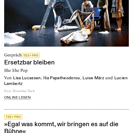
Gespräch
TDZ+ PRO
Ersetzbar bleiben
She She Pop
von
,
,
und
Lisa Lucassen
Ilia Papatheodorou
Luise März
Lucien
Lambertz
Foto
:
Dorothea Tuch
ONLINE LESEN
TDZ+ PRO
»Egal was kommt, wir bringen es auf die
Bühne«