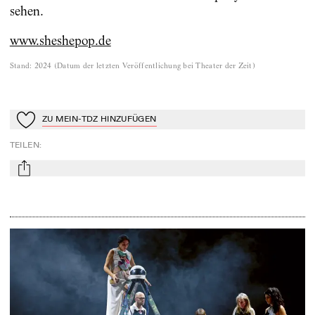
sehen.
www.sheshepop.de
Stand
:
2024
(
Datum der letzten Veröffentlichung bei Theater der Zeit
)
ZU MEIN-TDZ HINZUFÜGEN
Zu Mein-TdZ hinzufügen
TEILEN
:
mail