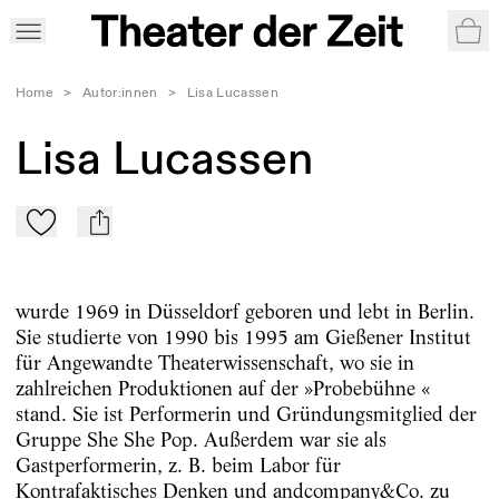
War
Home
>
Autor:innen
>
Lisa Lucassen
Lisa Lucassen
Zu Mein-TdZ hinzufügen
mail
wurde 1969 in Düsseldorf geboren und lebt in Berlin.
Sie studierte von 1990 bis 1995 am Gießener Institut
für Angewandte Theaterwissenschaft, wo sie in
zahlreichen Produktionen auf der »Probebühne «
stand. Sie ist Performerin und Gründungsmitglied der
Gruppe She She Pop. Außerdem war sie als
Gastperformerin, z. B. beim Labor für
Kontrafaktisches Denken und andcompany&Co. zu