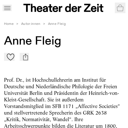
War
Home
>
Autor:innen
>
Anne Fleig
Anne Fleig
Zu Mein-TdZ hinzufügen
mail
Prof. Dr., ist Hochschullehrerin am Institut für
Deutsche und Niederländische Philologie der Freien
Universität Berlin und Präsidentin der Heinrich-von-
Kleist-Gesellschaft. Sie ist außerdem
Vorstandsmitglied im SFB 1171 „Affective Societies“
und stellvertretende Sprecherin des GRK 2638
„Kritik, Normativität, Wandel“. Ihre
Arbeitsschwerpunkte bilden die Literatur um 1800,