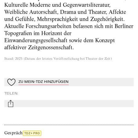
Kulturelle Moderne und Gegenwartsliteratur,
Weibliche Autorschaft, Drama und Theater, Affekte
und Gefühle, Mehrsprachigkeit und Zugehörigkeit.
Aktuelle Forschungsarbeiten befassen sich mit Berliner
Topografien im Horizont der
Einwanderungsgesellschaft sowie dem Konzept
affektiver Zeitgenossenschaft.
Stand
:
2025
(
Datum der letzten Veröffentlichung bei Theater der Zeit
)
ZU MEIN-TDZ HINZUFÜGEN
Zu Mein-TdZ hinzufügen
TEILEN
:
mail
Gespräch
TDZ+ PRO