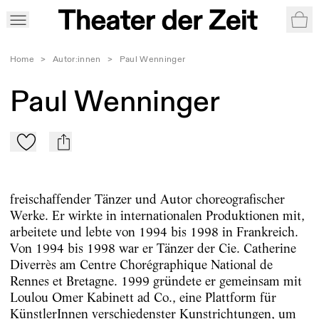
War
Home
>
Autor:innen
>
Paul Wenninger
Paul Wenninger
Zu Mein-TdZ hinzufügen
mail
freischaffender Tänzer und Autor choreografischer
Werke. Er wirkte in internationalen Produktionen mit,
arbeitete und lebte von 1994 bis 1998 in Frankreich.
Von 1994 bis 1998 war er Tänzer der Cie. Catherine
Diverrès am Centre Chorégraphique National de
Rennes et Bretagne. 1999 gründete er gemeinsam mit
Loulou Omer Kabinett ad Co., eine Plattform für
KünstlerInnen verschiedenster Kunstrichtungen, um