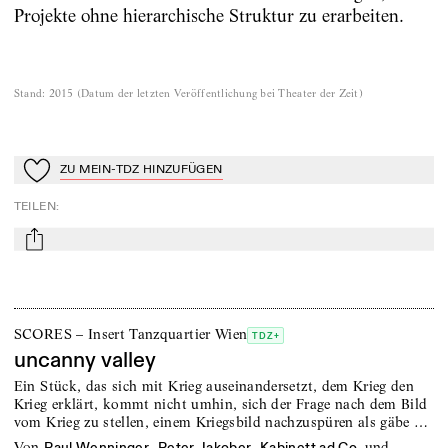
Projekte ohne hierarchische Struktur zu erarbeiten.
Stand
:
2015
(
Datum der letzten Veröffentlichung bei Theater der Zeit
)
ZU MEIN-TDZ HINZUFÜGEN
Zu Mein-TdZ hinzufügen
TEILEN
:
mail
SCORES – Insert Tanzquartier Wien
TDZ+
uncanny valley
Ein Stück, das sich mit Krieg auseinandersetzt, dem Krieg den
Krieg erklärt, kommt nicht umhin, sich der Frage nach dem Bild
vom Krieg zu stellen, einem Kriegsbild nachzuspüren als gäbe …
von
,
,
und
Paul Wenninger
Peter Jakober
Kabinett ad Co.