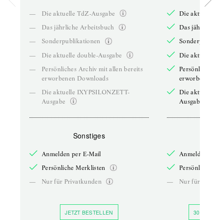
—
Die aktuelle TdZ-Ausgabe
Die aktuelle 
—
Das jährliche Arbeitsbuch
Das jährliche 
—
Sonderpublikationen
Sonderpublika
—
Die aktuelle double-Ausgabe
Die aktuelle 
—
Persönliches Archiv mit allen bereits
Persönliches A
erworbenen Downloads
erworbenen D
—
Die aktuelle IXYPSILONZETT-
Die aktuelle
Ausgabe
Ausgabe
Sonstiges
So
Anmelden per E-Mail
Anmelden per 
Persönliche Merklisten
Persönliche Me
—
Nur für Privatkunden
—
Nur für Priva
JETZT BESTELLEN
30 TAGE 