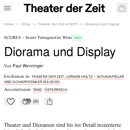
War
Home
>
Shop
>
Theater der Zeit 4/2015
>
Diorama und Display
SCORES – Insert Tanzquartier Wien
TDZ+
Diorama und Display
Paul Wenninger
von
Erschienen in
:
THEATER DER ZEIT: JÜRGEN HOLTZ – SCHAUSPIELER
UND SCHARFDENKER (03/2015)
Assoziationen
:
TANZ
ÖSTERREICH
(
0
)
Zu Mein-TdZ hinzufügen
Applaudieren
mail
Theater und Dioramen sind bis ins Detail inszenierte