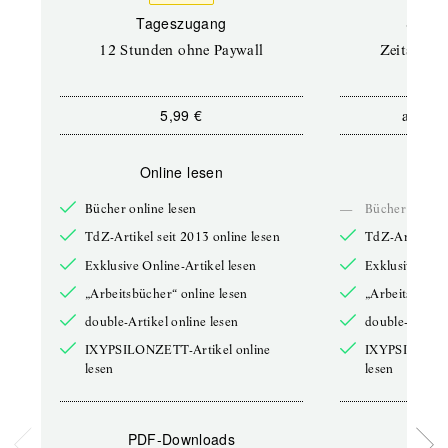
Tageszugang
Stand
12 Stunden ohne Paywall
Zeitschrif
5,99 €
5,9
ab
Online lesen
Onli
Bücher online lesen
—
Bücher online 
TdZ-Artikel seit 2013 online lesen
TdZ-Artikel se
Exklusive Online-Artikel lesen
Exklusive Onli
„Arbeitsbücher“ online lesen
„Arbeitsbücher
double-Artikel online lesen
double-Artikel
IXYPSILONZETT-Artikel online
IXYPSILONZET
lesen
lesen
PDF-Downloads
PDF-