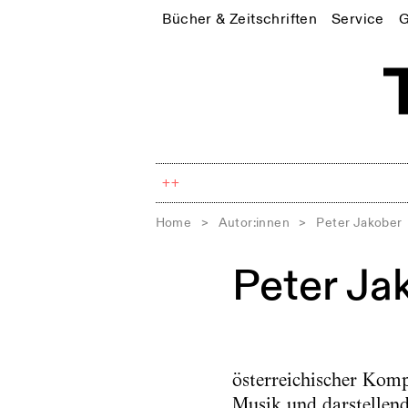
Bücher & Zeitschriften
Service
G
++
Home
>
Autor:innen
>
Peter Jakober
Peter Ja
österreichischer Kom
Musik und darstellen