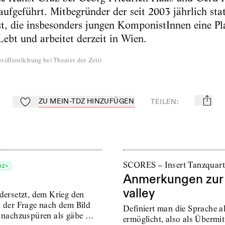
aufgeführt. Mitbegründer der seit 2003 jährlich sta
t, die insbesonders jungen KomponistInnen eine Pl
Lebt und arbeitet derzeit in Wien.
röffentlichung bei Theater der Zeit
)
ZU MEIN-TDZ HINZUFÜGEN
TEILEN
:
mail
Zu Mein-TdZ hinzufügen
SCORES – Insert Tanzquart
DZ+
Anmerkungen zur
valley
dersetzt, dem Krieg den
h der Frage nach dem Bild
Definiert man die Sprache 
d nachzuspüren als gäbe …
ermöglicht, also als Übermi