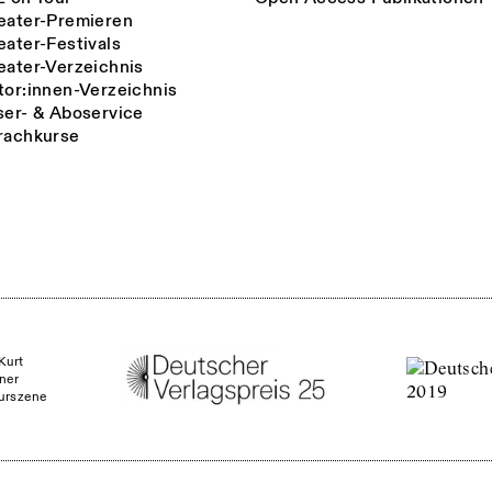
eater-Premieren
eater-Festivals
eater-Verzeichnis
tor:innen-Verzeichnis
ser- & Aboservice
rachkurse
Kurt
ner
turszene