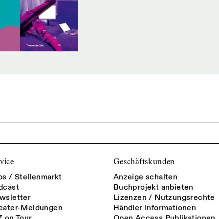
vice
Geschäftskunden
bs / Stellenmarkt
Anzeige schalten
dcast
Buchprojekt anbieten
wsletter
Lizenzen / Nutzungsrechte
eater-Meldungen
Händler Informationen
Z on Tour
Open Access Publikationen