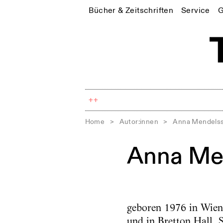
Bücher & Zeitschriften
Service
G
++
Home
>
Autor:innen
>
Anna Mendels
Anna Me
geboren 1976 in Wien,
und in Bretton Hall, S