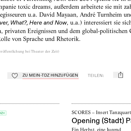
anie toxic dreams, außerdem arbeitete sie mit za
gisseuren u.a. David Mayaan, André Turnheim und
, u.a.) interessiert sie si
ver, What?, Here and Now
n, privaten Ereignissen und dem global-politischen
Rolle von Sprache und Rhetorik.
röffentlichung bei Theater der Zeit
)
ZU MEIN-TDZ HINZUFÜGEN
TEILEN
:
mail
Zu Mein-TdZ hinzufügen
SCORES – Insert Tanzquart
DZ+
Opening (Stadt) P
Ein Herbst, eine Jugend