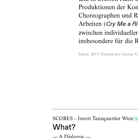
Produktionen der Komp
Choreographen und Re
Arbeiten (
Cry Me a Ri
zwischen individuelle
insbesondere für die 
Stand
:
2015
(
Datum der letzten Ve
SCORES – Insert Tanzquartier Wien
T
What?
— A Dialogue —