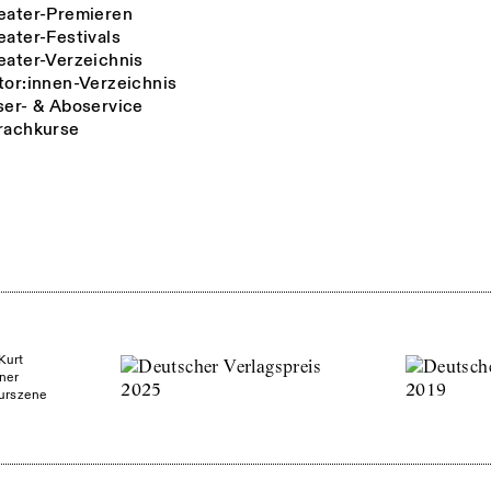
eater-Premieren
eater-Festivals
eater-Verzeichnis
tor:innen-Verzeichnis
ser- & Aboservice
rachkurse
Kurt
ner
turszene