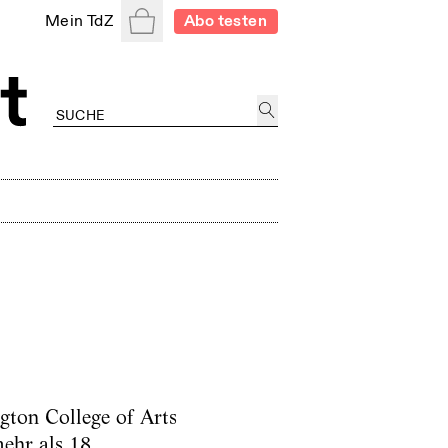
Warenkorb
Mein TdZ
Abo testen
gton College of Arts
mehr als 18