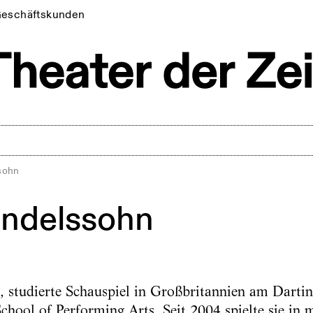
eschäftskunden
sohn
ndelssohn
 studierte Schauspiel in Großbritannien am Dartin
chool of Performing Arts. Seit 2004 spielte sie in 