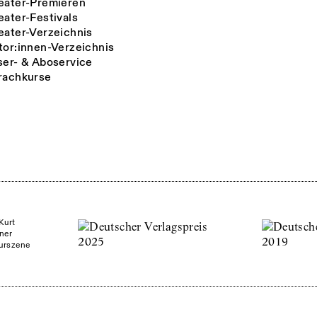
eater-Premieren
eater-Festivals
eater-Verzeichnis
tor:innen-Verzeichnis
ser- & Aboservice
rachkurse
Kurt
ner
turszene