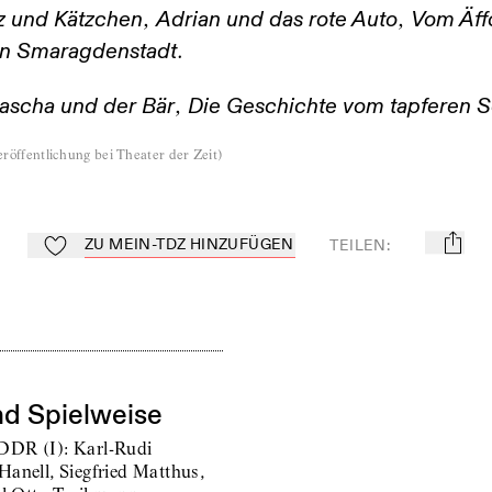
,
,
z und Kätzchen
Adrian und das rote Auto
Vom Äffc
.
on Smaragdenstadt
,
ascha und der Bär
Die Geschichte vom tapferen S
röffentlichung bei Theater der Zeit
)
ZU MEIN-TDZ HINZUFÜGEN
TEILEN
:
mail
Zu Mein-TdZ hinzufügen
nd Spielweise
DDR (I): Karl-Rudi
anell, Siegfried Matthus,