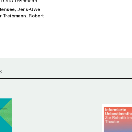
rl Otto Treibmann
efensee
,
Jens-Uwe
r Treibmann
,
Robert
g