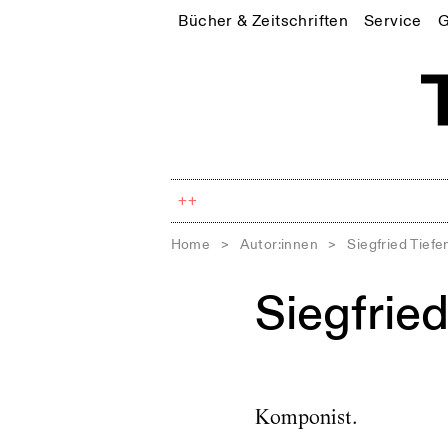
Bücher & Zeitschriften
Service
G
++
Home
>
Autor:innen
>
Siegfried Tief
Siegfrie
Komponist.