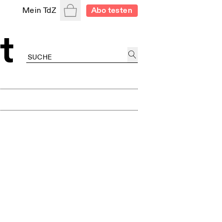
Warenkorb
Mein TdZ
Abo testen