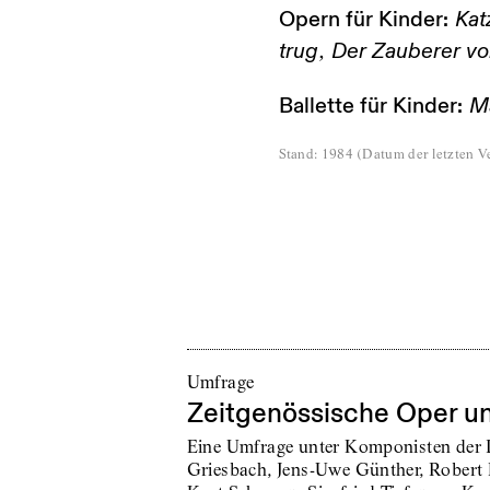
Opern für Kinder:
Kat
,
trug
Der Zauberer v
Ballette für Kinder:
M
Stand
:
1984
(
Datum der letzten Ve
Umfrage
Zeitgenössische Oper u
Eine Umfrage unter Komponisten der 
Griesbach, Jens-Uwe Günther, Robert H