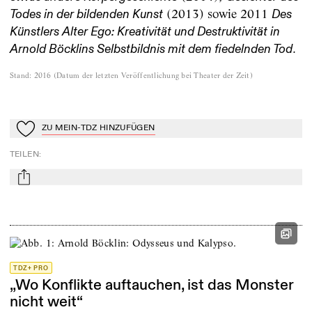
(2013) sowie 2011
Todes in der bildenden Kunst
Des
Künstlers Alter Ego: Kreativität und Destruktivität in
.
Arnold Böcklins Selbstbildnis mit dem fiedelnden Tod
Stand
:
2016
(
Datum der letzten Veröffentlichung bei Theater der Zeit
)
ZU MEIN-TDZ HINZUFÜGEN
Zu Mein-TdZ hinzufügen
TEILEN
:
mail
TDZ+ PRO
„Wo Konflikte auftauchen, ist das Monster
nicht weit“