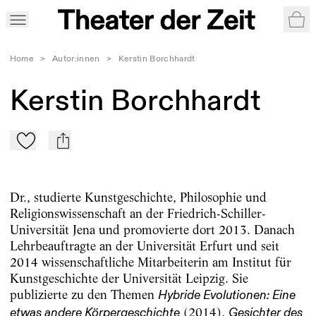
War
Home
>
Autor:innen
>
Kerstin Borchhardt
Kerstin Borchhardt
Zu Mein-TdZ hinzufügen
mail
Dr., studierte Kunstgeschichte, Philosophie und
Religionswissenschaft an der Friedrich-Schiller-
Universität Jena und promovierte dort 2013. Danach
Lehrbeauftragte an der Universität Erfurt und seit
2014 wissenschaftliche Mitarbeiterin am Institut für
Kunstgeschichte der Universität Leipzig. Sie
publizierte zu den Themen
Hybride Evolutionen: Eine
(2014),
etwas andere Körpergeschichte
Gesichter des