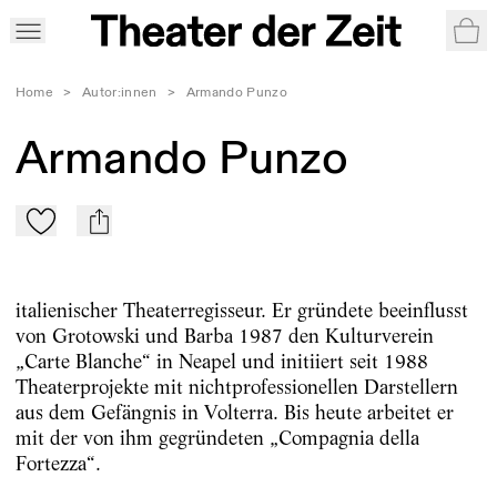
War
Home
>
Autor:innen
>
Armando Punzo
Armando Punzo
Zu Mein-TdZ hinzufügen
mail
italienischer Theaterregisseur. Er gründete beeinflusst
von Grotowski und Barba 1987 den Kulturverein
„Carte Blanche“ in Neapel und initiiert seit 1988
Theaterprojekte mit nichtprofessionellen Darstellern
aus dem Gefängnis in Volterra. Bis heute arbeitet er
mit der von ihm gegründeten „Compagnia della
Fortezza“.