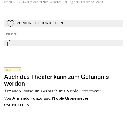
Stand
:
2012
(
Datum der letzten Veröffentlichung bei Theater der Zeit
)
ZU MEIN-TDZ HINZUFÜGEN
Zu Mein-TdZ hinzufügen
TEILEN
:
mail
TDZ+ PRO
Auch das Theater kann zum Gefängnis
werden
Armando Punzo im Gespräch mit Nicole Gronemeyer
von
und
Armando Punzo
Nicole Gronemeyer
ONLINE LESEN