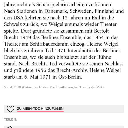
Jahre nicht als Schauspielerin arbeiten zu können.
Nach Stationen in Dänemark, Schweden, Finnland und
den USA kehrten sie nach 15 Jahren im Exil in die
Schweiz zurück, wo Weigel erstmals wieder Theater
spielte. Dort gründete sie zusammen mit Bertolt
Brecht 1949 das Berliner Ensemble, das 1954 in das
Theater am Schiffbauerdamm einzog. Helene Weigel
blieb bis zu ihrem Tod 1971 Intendantin des Berliner
Ensembles, wo sie auch bis zuletzt auf der Bühne
stand. Nach Brechts Tod verwaltete sie seinen Nachlass
und gründete 1956 das Brecht-Archiv. Helene Weigel
starb am 6. Mai 1971 in Ost-Berlin.
Stand
:
2018
(
Datum der letzten Veröffentlichung bei Theater der Zeit
)
ZU MEIN-TDZ HINZUFÜGEN
Zu Mein-TdZ hinzufügen
TEILEN
: