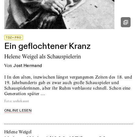
TDZ+ PRO
Ein geflochtener Kranz
Helene Weigel als Schauspielerin
von
Jost Hermand
I In den alten, inzwischen längst vergangenen Zeiten des 18. und
19. Jahrhunderts gab es zwar auch große Schauspieler und
Schauspielerinnen, aber ihr Ruhm verblasste schnell. Schon eine
Generation später …
Foto
:
unbekannt
ONLINE LESEN
Helene Weigel