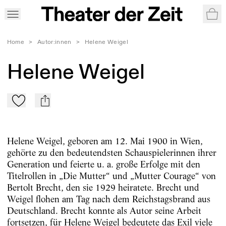
War
Home
>
Autor:innen
>
Helene Weigel
Helene Weigel
Zu Mein-TdZ hinzufügen
mail
Helene Weigel, geboren am 12. Mai 1900 in Wien,
gehörte zu den bedeutendsten Schauspielerinnen ihrer
Generation und feierte u. a. große Erfolge mit den
Titelrollen in „Die Mutter“ und „Mutter Courage“ von
Bertolt Brecht, den sie 1929 heiratete. Brecht und
Weigel flohen am Tag nach dem Reichstagsbrand aus
Deutschland. Brecht konnte als Autor seine Arbeit
fortsetzen, für Helene Weigel bedeutete das Exil viele