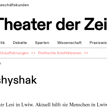
eschäftskunden
tik
Debatte
Sparten
Wissenschaft
Praxiswi
Uraufführungen
++
Politische Konfliktzonen
++
k
shyshak
tr Lesi in Lwiw. Aktuell hilft sie Menschen in Lwi