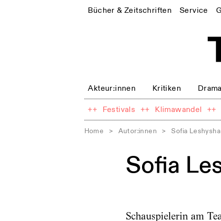
Bücher & Zeitschriften
Service
G
Akteur:innen
Kritiken
Drama
++
Festivals
++
Klimawandel
++
Home
>
Autor:innen
>
Sofia Leshysha
Sofia Le
Schauspielerin am Tea