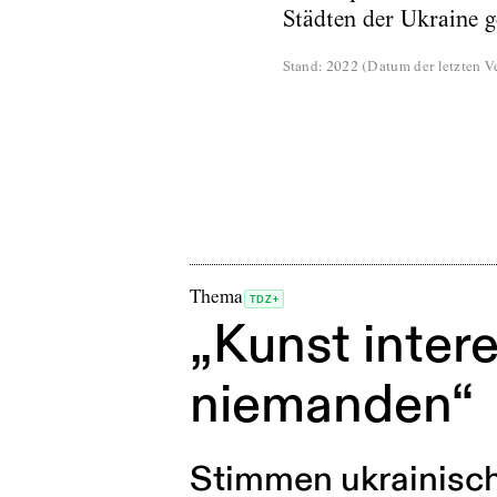
Städten der Ukraine ge
Stand
:
2022
(
Datum der letzten Ve
Thema
TDZ+
„Kunst intere
niemanden“
Stimmen ukrainisch