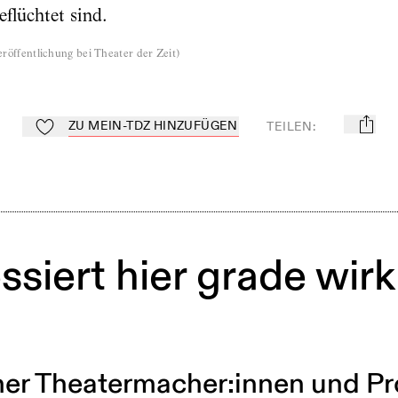
flüchtet sind.
röffentlichung bei Theater der Zeit
)
ZU MEIN-TDZ HINZUFÜGEN
TEILEN
:
mail
Zu Mein-TdZ hinzufügen
ssiert hier grade wirk
er Theatermacher:innen und Pr