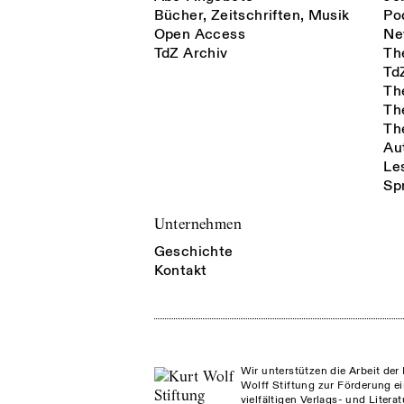
Bücher, Zeitschriften, Musik
Po
Open Access
Ne
TdZ Archiv
Th
Td
Th
Th
Th
Au
Le
Sp
Unternehmen
Geschichte
Kontakt
Wir unterstützen die Arbeit der 
Wolff Stiftung zur Förderung ei
vielfältigen Verlags- und Litera