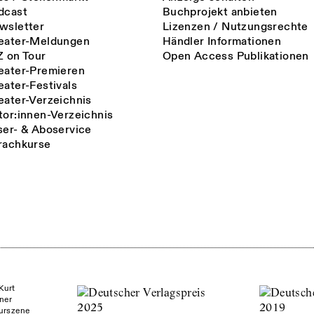
dcast
Buchprojekt anbieten
wsletter
Lizenzen / Nutzungsrechte
eater-Meldungen
Händler Informationen
Z on Tour
Open Access Publikationen
eater-Premieren
eater-Festivals
eater-Verzeichnis
tor:innen-Verzeichnis
ser- & Aboservice
rachkurse
Kurt
ner
turszene