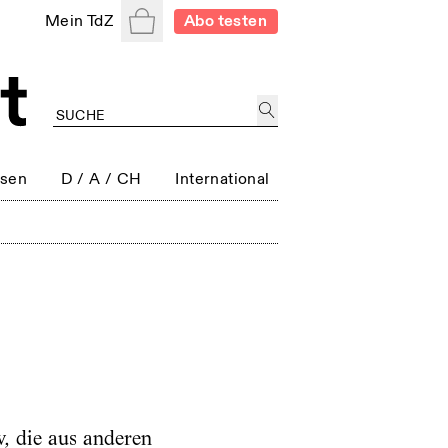
Warenkorb
Mein TdZ
Abo testen
ssen
D / A / CH
International
w, die aus anderen