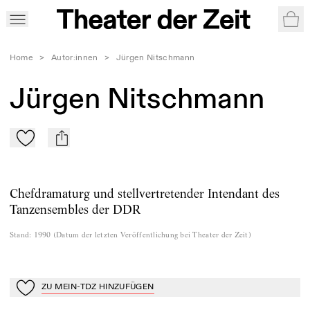
War
Home
>
Autor:innen
>
Jürgen Nitschmann
Jürgen Nitschmann
Zu Mein-TdZ hinzufügen
mail
Chefdramaturg und stellvertretender Intendant des
Tanzensembles der DDR
Stand
:
1990
(
Datum der letzten Veröffentlichung bei Theater der Zeit
)
ZU MEIN-TDZ HINZUFÜGEN
Zu Mein-TdZ hinzufügen