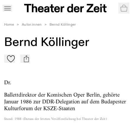
War
Home
>
Autor:innen
>
Bernd Köllinger
Bernd Köllinger
Zu Mein-TdZ hinzufügen
mail
Dr.
Ballettdirektor der Komischen Oper Berlin, gehörte
Januar 1986 zur DDR-Delegation auf dem Budapester
Kulturforum der KSZE-Staaten
Stand
:
1988
(
Datum der letzten Veröffentlichung bei Theater der Zeit
)