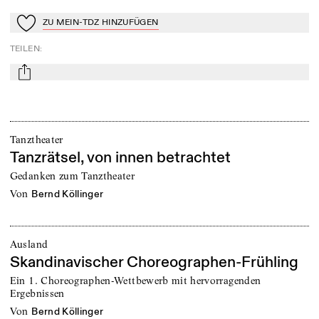
ZU MEIN-TDZ HINZUFÜGEN
Zu Mein-TdZ hinzufügen
TEILEN
:
mail
Tanztheater
Tanzrätsel, von innen betrachtet
Gedanken zum Tanztheater
von
Bernd Köllinger
Ausland
Skandinavischer Choreographen-Frühling
Ein 1. Choreographen-Wettbewerb mit hervorragenden
Ergebnissen
von
Bernd Köllinger