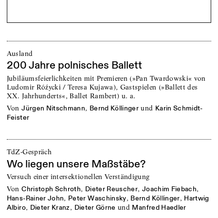
Ausland
200 Jahre polnisches Ballett
Jubiläumsfeierlichkeiten mit Premieren (»Pan Twardowski« von
Ludomir Róźycki / Teresa Kujawa), Gastspielen (»Ballett des
XX. Jahrhunderts«, Ballet Rambert) u. a.
von
,
und
Jürgen Nitschmann
Bernd Köllinger
Karin Schmidt-
Feister
TdZ-Gespräch
Wo liegen unsere Maßstäbe?
Versuch einer intersektionellen Verständigung
von
,
,
,
Christoph Schroth
Dieter Reuscher
Joachim Fiebach
,
,
,
Hans-Rainer John
Peter Waschinsky
Bernd Köllinger
Hartwig
,
,
und
Albiro
Dieter Kranz
Dieter Görne
Manfred Haedler