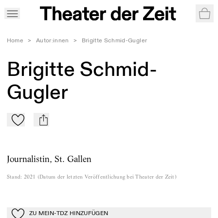
War
Home
>
Autor:innen
>
Brigitte Schmid-Gugler
Brigitte Schmid-
Gugler
Zu Mein-TdZ hinzufügen
mail
Journalistin, St. Gallen
Stand
:
2021
(
Datum der letzten Veröffentlichung bei Theater der Zeit
)
ZU MEIN-TDZ HINZUFÜGEN
Zu Mein-TdZ hinzufügen