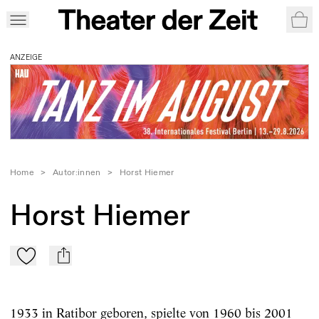
War
ANZEIGE
Home
>
Autor:innen
>
Horst Hiemer
Horst Hiemer
Zu Mein-TdZ hinzufügen
mail
1933 in Ratibor geboren, spielte von 1960 bis 2001