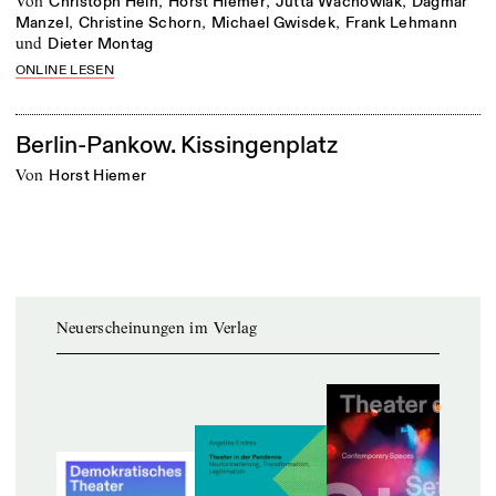
von
,
,
,
Christoph Hein
Horst Hiemer
Jutta Wachowiak
Dagmar
,
,
,
Manzel
Christine Schorn
Michael Gwisdek
Frank Lehmann
und
Dieter Montag
ONLINE LESEN
Berlin-Pankow. Kissingenplatz
von
Horst Hiemer
Neuerscheinungen im Verlag