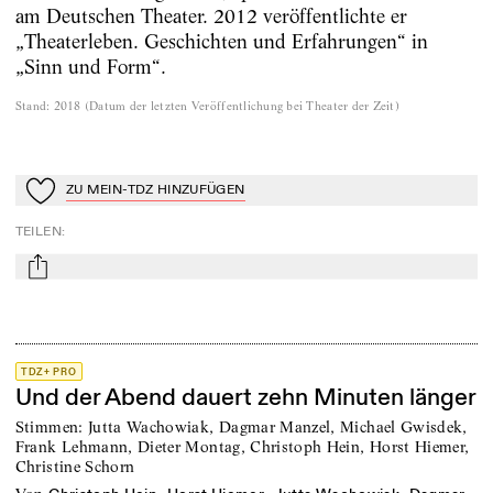
am Deutschen Theater. 2012 veröffentlichte er
„Theaterleben. Geschichten und Erfahrungen“ in
„Sinn und Form“.
Stand
:
2018
(
Datum der letzten Veröffentlichung bei Theater der Zeit
)
ZU MEIN-TDZ HINZUFÜGEN
Zu Mein-TdZ hinzufügen
TEILEN
:
mail
TDZ+ PRO
Und der Abend dauert zehn Minuten länger
Stimmen: Jutta Wachowiak, Dagmar Manzel, Michael Gwisdek,
Frank Lehmann, Dieter Montag, Christoph Hein, Horst Hiemer,
Christine Schorn