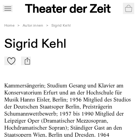
War
Home
>
Autor:innen
>
Sigrid Kehl
Sigrid Kehl
Zu Mein-TdZ hinzufügen
mail
Kammersängerin; Studium Gesang und Klavier am
Konservatorium Erfurt und an der Hochschule für
Musik Hanns Eisler, Berlin; 1956 Mitglied des Studios
der Deutschen Staatsoper Berlin, Preisträgerin
Schumannwettbewerb; 1957 bis 1990 Mitglied der
Leipziger Oper (Dramatischer Mezzosopran,
Hochdramatischer Sopran); Ständiger Gast an den
Staatsopern Wien, Berlin und Dresden. 1964