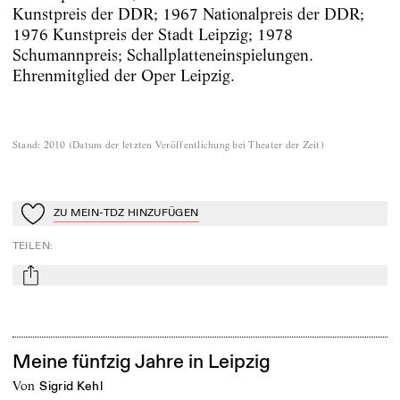
Kunstpreis der DDR; 1967 Nationalpreis der DDR;
1976 Kunstpreis der Stadt Leipzig; 1978
Schumannpreis; Schallplatteneinspielungen.
Ehrenmitglied der Oper Leipzig.
Stand
:
2010
(
Datum der letzten Veröffentlichung bei Theater der Zeit
)
ZU MEIN-TDZ HINZUFÜGEN
Zu Mein-TdZ hinzufügen
TEILEN
:
mail
Meine fünfzig Jahre in Leipzig
von
Sigrid Kehl