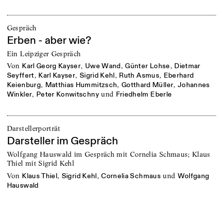
Gespräch
Erben - aber wie?
Ein Leipziger Gespräch
von
,
,
,
Karl Georg Kayser
Uwe Wand
Günter Lohse
Dietmar
,
,
,
,
Seyffert
Karl Kayser
Sigrid Kehl
Ruth Asmus
Eberhard
,
,
,
Keienburg
Matthias Hummitzsch
Gotthard Müller
Johannes
,
und
Winkler
Peter Konwitschny
Friedhelm Eberle
Darstellerporträt
Darsteller im Gespräch
Wolfgang Hauswald im Gespräch mit Cornelia Schmaus; Klaus
Thiel mit Sigrid Kehl
von
,
,
und
Klaus Thiel
Sigrid Kehl
Cornelia Schmaus
Wolfgang
Hauswald