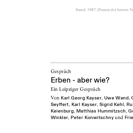
Stand
:
1987
(
Datum der letzten Ve
Gespräch
Erben - aber wie?
Ein Leipziger Gespräch
von
Karl Georg Kayser
,
Uwe Wand
,
Seyffert
,
Karl Kayser
,
Sigrid Kehl
,
Ru
Keienburg
,
Matthias Hummitzsch
,
G
Winkler
,
Peter Konwitschny
und
Fri