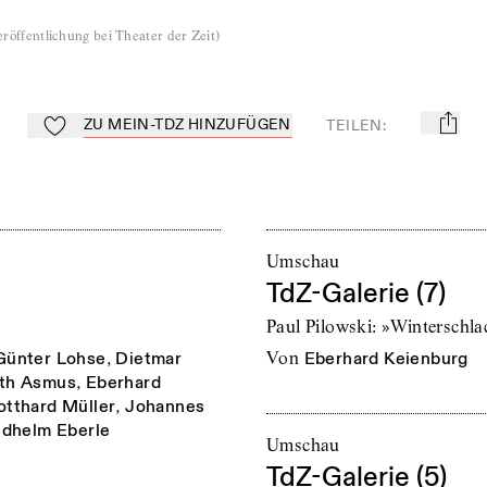
röffentlichung bei Theater der Zeit
)
ZU MEIN-TDZ HINZUFÜGEN
TEILEN
:
mail
Zu Mein-TdZ hinzufügen
Umschau
TdZ-Galerie (7)
Paul Pilowski: »Winterschl
Günter Lohse
,
Dietmar
von
Eberhard Keienburg
th Asmus
,
Eberhard
otthard Müller
,
Johannes
edhelm Eberle
Umschau
TdZ-Galerie (5)