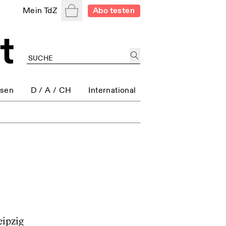
Warenkorb
Mein TdZ
Abo testen
ssen
D / A / CH
International
eipzig