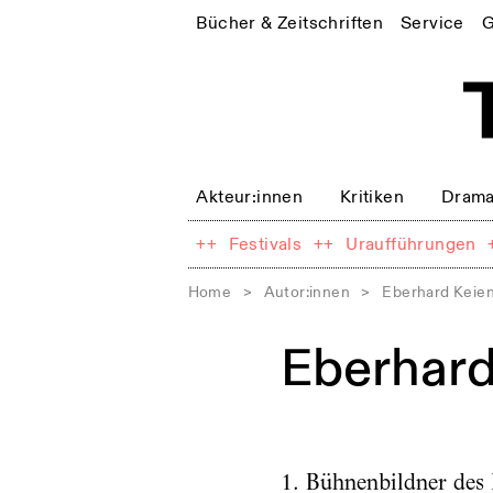
Bücher & Zeitschriften
Service
G
Akteur:innen
Kritiken
Drama
++
Festivals
++
Uraufführungen
Home
>
Autor:innen
>
Eberhard Keie
Eberhard
1. Bühnenbildner des 