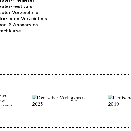
eater-Premieren
eater-Festivals
eater-Verzeichnis
tor:innen-Verzeichnis
ser- & Aboservice
rachkurse
Kurt
ner
turszene