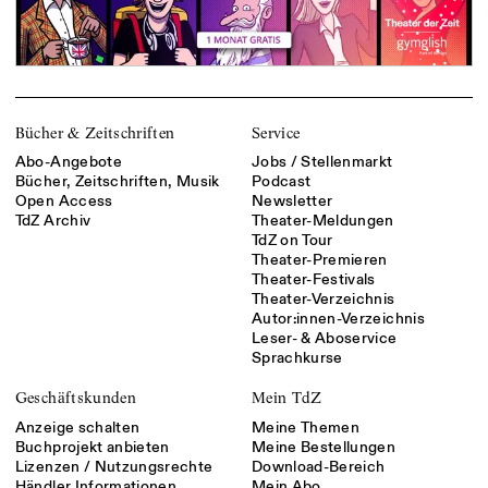
Bücher & Zeitschriften
Service
Abo-Angebote
Jobs / Stellenmarkt
Bücher, Zeitschriften, Musik
Podcast
Open Access
Newsletter
TdZ Archiv
Theater-Meldungen
TdZ on Tour
Theater-Premieren
Theater-Festivals
Theater-Verzeichnis
Autor:innen-Verzeichnis
Leser- & Aboservice
Sprachkurse
Geschäftskunden
Mein TdZ
Anzeige schalten
Meine Themen
Buchprojekt anbieten
Meine Bestellungen
Lizenzen / Nutzungsrechte
Download-Bereich
Händler Informationen
Mein Abo