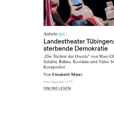
Auftritt
TDZ+
Landestheater Tübingen
sterbende Demokratie
„Die Töchter der Orestie“ von Maxi O
Schäfer, Bühne, Kostüme und Video Swa
Kornprobst
von
Elisabeth Maier
Foto
:
Sigmund / LTT
ONLINE LESEN