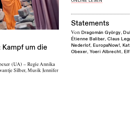
ONLINE LESEN
Statements
von
Dragomán György
,
Du
Étienne Balibar
,
Claus Leg
Nederlof
,
EuropaNow!
,
Kat
: Kampf um die
Obexer
,
Yoeri Albrecht
,
El
bexer (UA) – Regie Annika
ntje Silber, Musik Jennifer