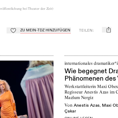
röffentlichung bei Theater der Zeit
)
ZU MEIN-TDZ HINZUFÜGEN
TEILEN
:
mail
Zu Mein-TdZ hinzufügen
internationales dramatiker*
Wie begegnet Dra
Phänomenen des 
Werkstattleiterin Maxi Obex
Regisseur Anestis Azas im
Mazlum Nergiz
von
Anestis Azas
,
Maxi O
Çakar