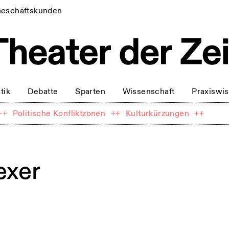
eschäftskunden
tik
Debatte
Sparten
Wissenschaft
Praxiswi
++
Politische Konfliktzonen
++
Kulturkürzungen
++
exer