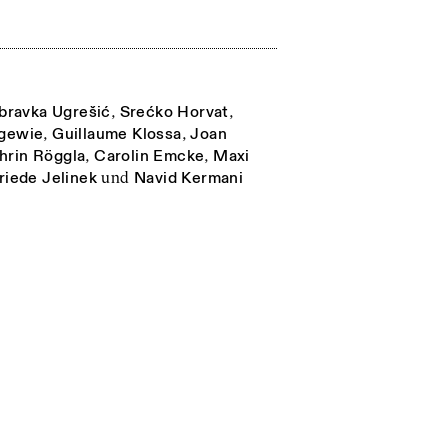
bravka Ugrešić
,
Srećko Horvat
,
gewie
,
Guillaume Klossa
,
Joan
hrin Röggla
,
Carolin Emcke
,
Maxi
friede Jelinek
und
Navid Kermani