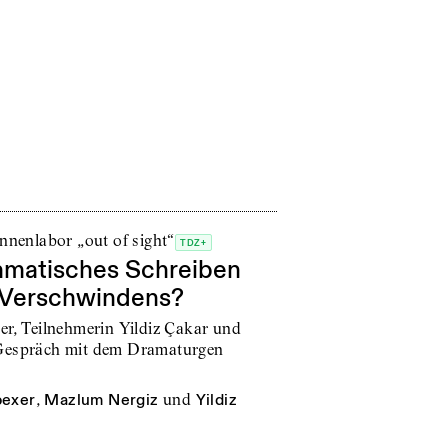
innenlabor „out of sight“
TDZ+
matisches Schreiben
Verschwindens?
er, Teilnehmerin Yildiz Çakar und
 Gespräch mit dem Dramaturgen
bexer
,
Mazlum Nergiz
und
Yildiz