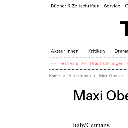
Bücher & Zeitschriften
Service
G
Akteur:innen
Kritiken
Drama
++
Festivals
++
Uraufführungen
Home
>
Autor:innen
>
Maxi Obexer
Maxi Ob
Italy/Germany.