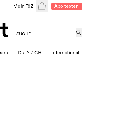
Warenkorb
Mein TdZ
Abo testen
ssen
D / A / CH
International