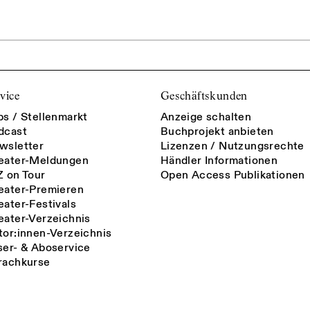
vice
Geschäftskunden
bs / Stellenmarkt
Anzeige schalten
dcast
Buchprojekt anbieten
wsletter
Lizenzen / Nutzungsrechte
eater-Meldungen
Händler Informationen
Z on Tour
Open Access Publikationen
eater-Premieren
eater-Festivals
eater-Verzeichnis
tor:innen-Verzeichnis
ser- & Aboservice
rachkurse