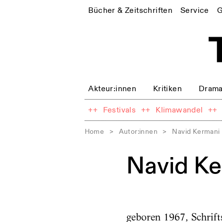
Bücher & Zeitschriften
Service
G
Akteur:innen
Kritiken
Drama
++
Festivals
++
Klimawandel
++
Home
>
Autor:innen
>
Navid Kermani
Navid Ke
geboren 1967, Schrifts