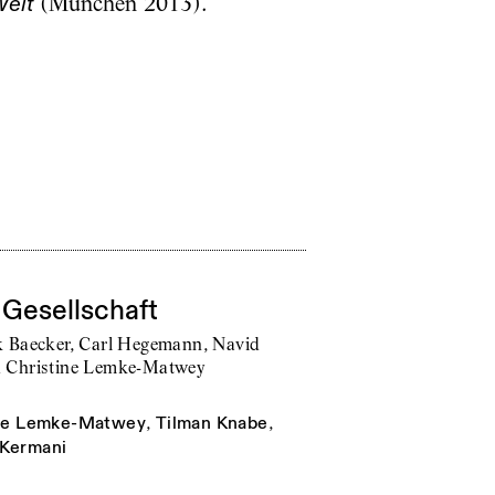
(München 2013).
Welt
 Gesellschaft
k Baecker, Carl Hegemann, Navid
 Christine Lemke-Matwey
ine Lemke-Matwey
,
Tilman Knabe
,
 Kermani