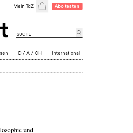
Warenkorb
Mein TdZ
Abo testen
ssen
D / A / CH
International
ilosophie und