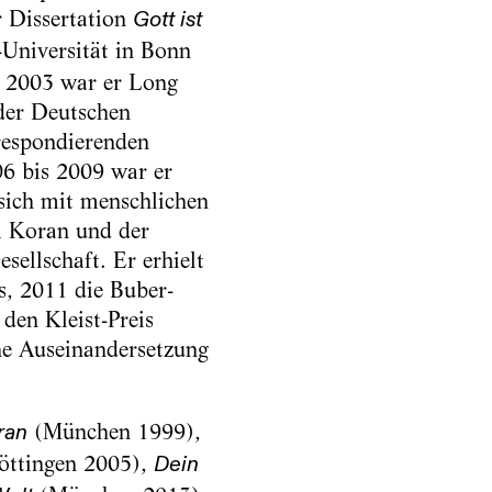
 Dissertation
Gott ist
Universität in Bonn
is 2003 war er Long
 der Deutschen
espondierenden
6 bis 2009 war er
 sich mit menschlichen
m Koran und der
sellschaft. Er erhielt
s, 2011 die Buber-
den Kleist-Preis
che Auseinandersetzung
(München 1999),
ran
ttingen 2005),
Dein