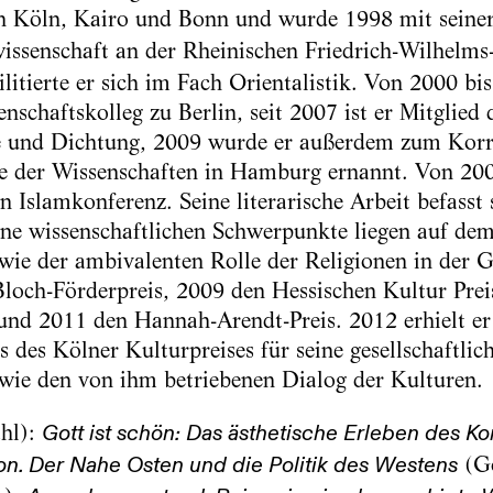
in Köln, Kairo und Bonn und wurde 1998 mit seiner
ssenschaft an der Rheinischen Friedrich-Wilhelms-
litierte er sich im Fach Orientalistik. Von 2000 b
schaftskolleg zu Berlin, seit 2007 ist er Mitglied
e und Dichtung, 2009 wurde er außerdem zum Korr
e der Wissenschaften in Hamburg ernannt. Von 200
n Islamkonferenz. Seine literarische Arbeit befasst
ine wissenschaftlichen Schwerpunkte liegen auf de
wie der ambivalenten Rolle der Religionen in der Ge
Bloch-Förderpreis, 2009 den Hessischen Kultur Prei
nd 2011 den Hannah-Arendt-Preis. 2012 erhielt er 
s des Kölner Kulturpreises für seine gesellschaftli
wie den von ihm betriebenen Dialog der Kulturen.
hl):
Gott ist schön: Das ästhetische Erleben des Ko
(Gö
ion. Der Nahe Osten und die Politik des Westens