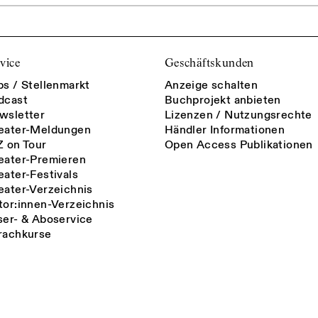
vice
Geschäftskunden
bs / Stellenmarkt
Anzeige schalten
dcast
Buchprojekt anbieten
wsletter
Lizenzen / Nutzungsrechte
eater-Meldungen
Händler Informationen
Z on Tour
Open Access Publikationen
eater-Premieren
eater-Festivals
eater-Verzeichnis
tor:innen-Verzeichnis
ser- & Aboservice
rachkurse