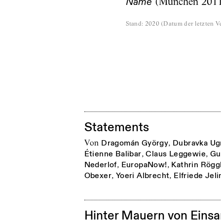
(München 201
Name
Stand
:
2020
(
Datum der letzten Ve
Statements
von
Dragomán György
,
Dubravka Ug
Étienne Balibar
,
Claus Leggewie
,
Gu
Nederlof
,
EuropaNow!
,
Kathrin Rögg
Obexer
,
Yoeri Albrecht
,
Elfriede Jel
Hinter Mauern von Eins