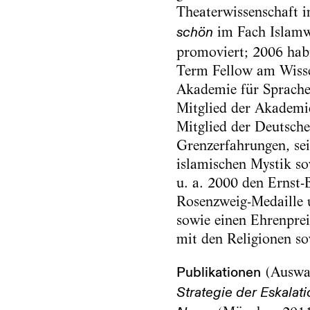
Theaterwissenschaft 
im Fach Islamwi
schön
promoviert; 2006 habi
Term Fellow am Wissen
Akademie für Sprach
Mitglied der Akademi
Mitglied der Deutsche
Grenzerfahrungen, se
islamischen Mystik so
u. a. 2000 den Ernst-
Rosenzweig-Medaille u
sowie einen Ehrenprei
mit den Religionen so
Publikationen
(Auswa
Strategie der Eskalat