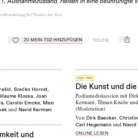
1),
Ausnahmezustand. Reisen in eine beunruhigte 
röffentlichung bei Theater der Zeit
)
ZU MEIN-TDZ HINZUFÜGEN
TEILEN
:
mail
Zu Mein-TdZ hinzufügen
TDZ+ PRO
Die Kunst und die
rešić
,
Srećko Horvat
,
illaume Klossa
,
Joan
Podiumsdiskussion mit Dir
Kermani, Tilman Knabe und
la
,
Carolin Emcke
,
Maxi
(Moderation)
inek
und
Navid Kermani
von
Dirk Baecker
,
Christ
Carl Hegemann
und
Navid
amkeit und
ONLINE LESEN