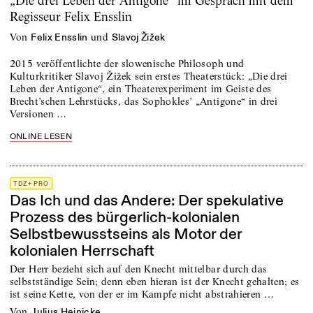
„Die drei Leben der Antigone“ im Gespräch mit dem
Regisseur Felix Ensslin
von
und
Felix Ensslin
Slavoj Žižek
2015 veröffentlichte der slowenische Philosoph und
Kulturkritiker ­Slavoj Žižek sein erstes Theaterstück: „Die drei
Leben der Antigone“, ein Thea­t­erexperiment im Geiste des
Brecht’schen Lehrstücks, das Sophokles’ „Antigone“ in drei
Versionen …
ONLINE LESEN
TDZ+ PRO
Das Ich und das Andere: Der spekulative
Prozess des bürgerlich-kolonialen
Selbstbewusstseins als Motor der
kolonialen Herrschaft
Der Herr bezieht sich auf den Knecht mittelbar durch das
selbstständige Sein; denn eben hieran ist der Knecht gehalten; es
ist seine Kette, von der er im Kampfe nicht abstrahieren …
von
Julius Heinicke