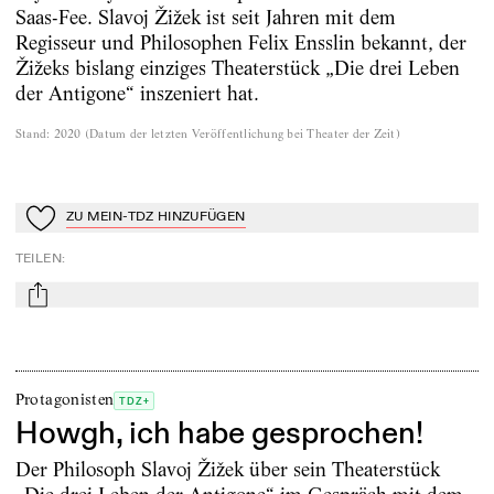
Saas-Fee. Slavoj Žižek ist seit Jahren mit dem
Regisseur und Philosophen Felix Ensslin bekannt, der
Žižeks bislang einziges Theaterstück „Die drei Leben
der Antigone“ inszeniert hat.
Stand
:
2020
(
Datum der letzten Veröffentlichung bei Theater der Zeit
)
ZU MEIN-TDZ HINZUFÜGEN
Zu Mein-TdZ hinzufügen
TEILEN
:
mail
Protagonisten
TDZ+
Howgh, ich habe gesprochen!
Der Philosoph Slavoj Žižek über sein Theaterstück