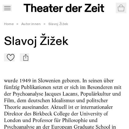
War
Home
>
Autor:innen
>
Slavoj Žižek
Slavoj Žižek
Zu Mein-TdZ hinzufügen
mail
wurde 1949 in Slowenien geboren. In seinen über
fünfzig Publikationen setzt er sich im Besonderen mit
der Psychoanalyse Jacques Lacans, Populärkultur und
Film, dem deutschen Idealismus und politscher
Theorie auseinander. Aktuell ist er internationaler
Direktor des Birkbeck College der University of
London und Professor für Philosophie und
Psychoanalyse an der European Graduate School in