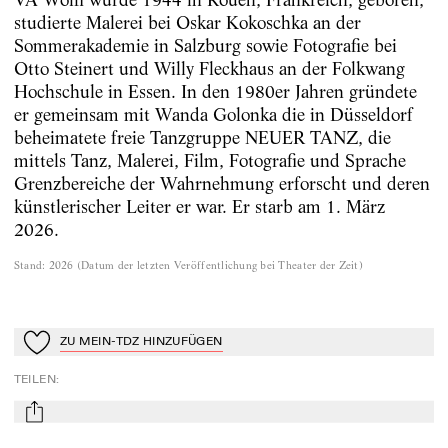
studierte Malerei bei Oskar Kokoschka an der
Sommerakademie in Salzburg sowie Fotografie bei
Otto Steinert und Willy Fleckhaus an der Folkwang
Hochschule in Essen. In den 1980er Jahren gründete
er gemeinsam mit Wanda Golonka die in Düsseldorf
beheimatete freie Tanzgruppe NEUER TANZ, die
mittels Tanz, Malerei, Film, Fotografie und Sprache
Grenzbereiche der Wahrnehmung erforscht und deren
künstlerischer Leiter er war. Er starb am 1. März
2026.
Stand
:
2026
(
Datum der letzten Veröffentlichung bei Theater der Zeit
)
ZU MEIN-TDZ HINZUFÜGEN
Zu Mein-TdZ hinzufügen
TEILEN
:
mail