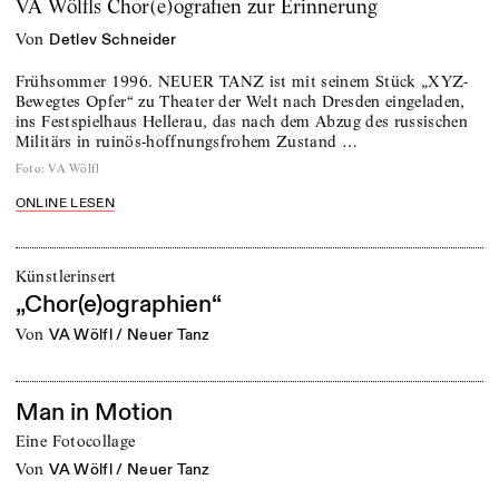
VA Wölfls Chor(e)ografien zur Erinnerung
von
Detlev Schneider
Frühsommer 1996. NEUER TANZ ist mit seinem Stück „XYZ-
Bewegtes Opfer“ zu Theater der Welt nach Dresden eingeladen,
ins Festspielhaus Hellerau, das nach dem Abzug des russischen
Militärs in ruinös-hoffnungsfrohem Zustand …
Foto
:
VA Wölfl
ONLINE LESEN
Künstlerinsert
„Chor(e)ographien“
von
VA Wölfl / Neuer Tanz
Man in Motion
Eine Fotocollage
von
VA Wölfl / Neuer Tanz