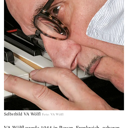
Selbstbild VA Wölfl
Foto
:
VA Wölfl
VA Wölfl wurde 1944 in Rouen, Frankreich, geboren,