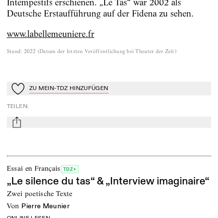
Intempestifs erschienen. „Le Tas“ war 2002 als
Deutsche Erstaufführung auf der Fidena zu sehen.
www.labellemeuniere.fr
Stand
:
2022
(
Datum der letzten Veröffentlichung bei Theater der Zeit
)
ZU MEIN-TDZ HINZUFÜGEN
Zu Mein-TdZ hinzufügen
TEILEN
:
mail
Essai en Français
TDZ+
„Le silence du tas“ & „Interview imaginaire“
Zwei poetische Texte
von
Pierre Meunier