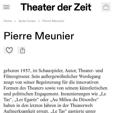
War
Home
>
Autor:innen
>
Pierre Meunier
Pierre Meunier
Zu Mein-TdZ hinzufügen
mail
geboren 1957, ist Schauspieler, Autor, Theater- und
Filmregisseur. Sein außergewöhnlicher Werdegang
zeugt von seiner Begeisterung für die innovativen
Formen des Theaters sowie von seinem künstlerischen
und politischen Engagement. Inszenierungen wie „Le
Tas“, „Les Egarés“ oder „Au Milieu du Désordre“
haben in den letzten Jahren in der Theaterwelt
Aufmerksamkeit erregt. „Le Tas“ gastierte unter