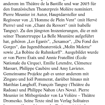
anderem im Théâtre de la Bastille und war 2005 für
den französischen Theaterpreis Molière nominiert.
Pierre Meunier ist Autor, Hauptdarsteller und
Regisseur von „L‘Homme de Plein Vent“ (mit Hervé
Pierre) und von „Chant du Ressort“ (mit Isabelle
Tanguy). Zu den jüngsten Inszenierungen, die er mit
seiner Theatertruppe La Belle Meunière aufgeführt
hat, gehören „Les Egarés”, „Sexamor“, „Du Fond des
Gorges“, das Jugendtheaterstück „Molin Molette“
sowie „La Bobine de Ruhmkorff“. Ausgebildet wurde
er von Pierre Étaix und Annie Fratellini (École
Nationale du Cirque), Emilie Letendre, Clémence
Massart, Philippe Caubère und Amy Lavietes.
Gemeinsame Projekte gab es unter anderem mit
Zingaro und Joël Pommerat, darüber hinaus mit
Matthias Langhoff, François Tanguy (Théâtre du
Radeau) und Philippe Nahon (Ars Nova). Pierre
Meunier ist Mitbegründer von La Volière – Théâtre
Dromesko. Seine Texte sind im Verlag Solitaires