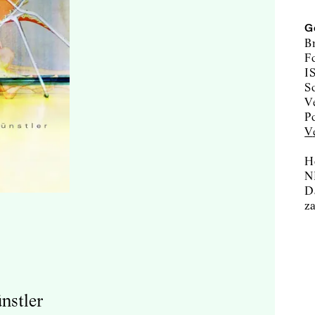
G
B
F
I
H
N
D
z
nstler