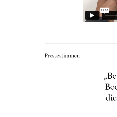
Pressestimmen
„
Be
Boc
die