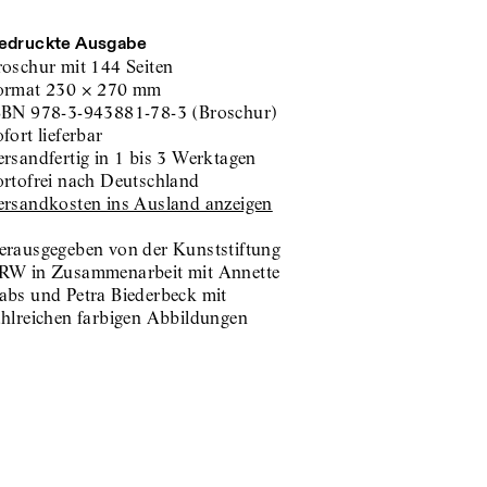
edruckte Ausgabe
roschur
mit 144 Seiten
ormat
230
×
270
mm
SBN
978-3-943881-78-3
(
Broschur
)
sofort lieferbar
versandfertig in 1 bis 3 Werktagen
portofrei nach Deutschland
Versandkosten ins Ausland anzeigen
erausgegeben von der Kunststiftung
RW in Zusammenarbeit mit Annette
abs und Petra Biederbeck mit
ahlreichen farbigen Abbildungen