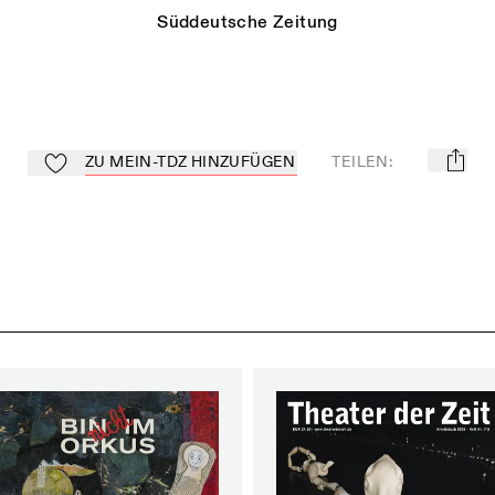
Süddeutsche Zeitung
ZU MEIN-TDZ HINZUFÜGEN
TEILEN
:
mail
Zu Mein-TdZ hinzufügen