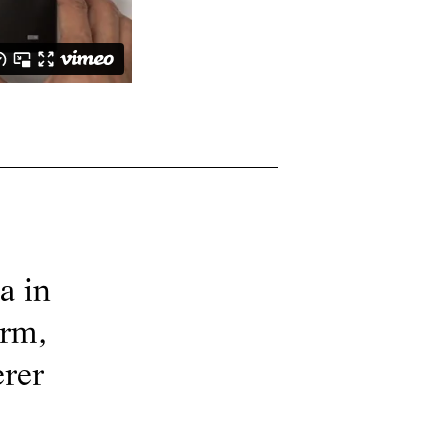
a in
orm,
erer