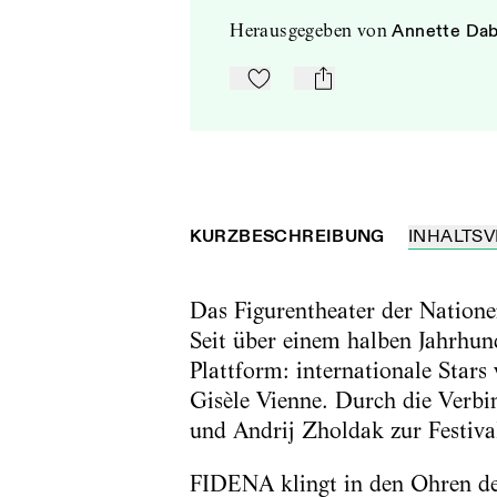
herausgegeben
von
Annette Da
Zu Mein-TdZ hinzufügen
mail
KURZBESCHREIBUNG
INHALTSV
Das Figurentheater der Nationen
Seit über einem halben Jahrhund
Plattform: internationale Stars
Gisèle Vienne. Durch die Verbi
und Andrij Zholdak zur Festiva
FIDENA klingt in den Ohren de