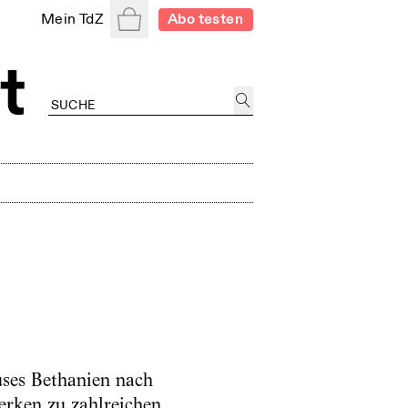
Warenkorb
Mein TdZ
Abo testen
uses Bethanien nach
erken zu zahlreichen