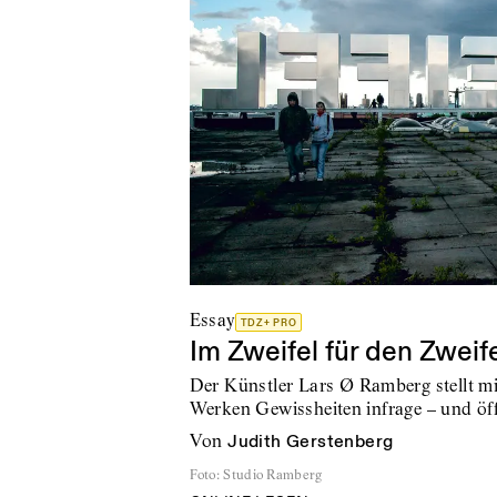
Essay
TDZ+ PRO
Im Zweifel für den Zweif
Der Künstler Lars Ø Ramberg stellt mit
Werken Gewissheiten infrage – und ö
von
Judith Gerstenberg
Foto
:
Studio Ramberg