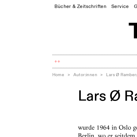
Bücher & Zeitschriften
Service
G
++
Home
>
Autor:innen
>
Lars Ø Ramber
Lars Ø 
wurde 1964 in Oslo ge
Berlin, wo er seitdem