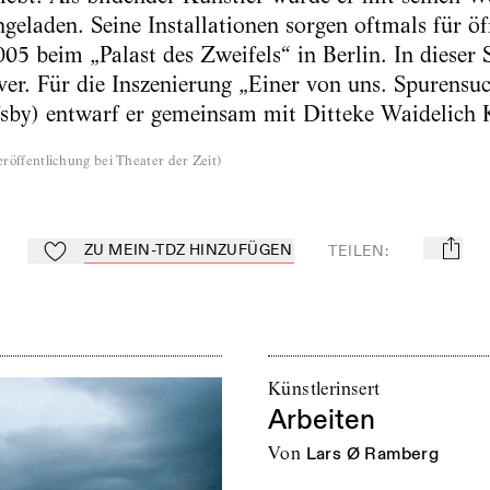
geladen. Seine Installationen sorgen oftmals für öf
5 beim „Palast des Zweifels“ in Berlin. In dieser Sp
r. Für die Inszenierung „Einer von uns. Spurensuc
fsby) entwarf er gemeinsam mit Ditteke Waidelich
röffentlichung bei Theater der Zeit
)
ZU MEIN-TDZ HINZUFÜGEN
TEILEN
:
mail
Zu Mein-TdZ hinzufügen
Künstlerinsert
Arbeiten
von
Lars Ø Ramberg