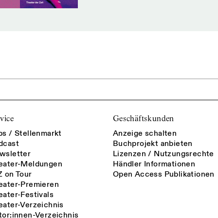
vice
Geschäftskunden
bs / Stellenmarkt
Anzeige schalten
dcast
Buchprojekt anbieten
wsletter
Lizenzen / Nutzungsrechte
eater-Meldungen
Händler Informationen
Z on Tour
Open Access Publikationen
eater-Premieren
eater-Festivals
eater-Verzeichnis
tor:innen-Verzeichnis