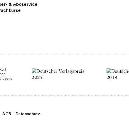
ser- & Aboservice
rachkurse
Kurt
ner
turszene
AGB
Datenschutz