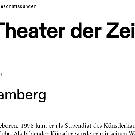
eschäftskunden
g
Ramberg
boren. 1998 kam er als Stipendiat des Künstlerha
 lebt. Als bildender Künstler wurde er mit seinen W