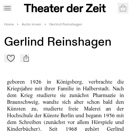
War
Home
>
Autor:innen
>
Gerlind Reinshagen
Gerlind Reinshagen
Zu Mein-TdZ hinzufügen
mail
geboren 1926 in Königsberg, verbrachte die
Kriegsjahre mit ihrer Familie in Halberstadt. Nach
dem Krieg studierte sie zunächst Pharmazie in
Braunschweig, wandte sich aber schon bald den
Künsten zu, studierte freie Malerei an der
Hochschule der Künste Berlin und begann 1956 mit
dem Schreiben (zunächst vor allem Hörspiele und
Kinderbücher). Seit 1968 gehört Gerlind