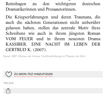
Reinshagen zu den wichtigsten deutschen
Dramatikerinnen und Prosaautorinnen.
Die Kriegserfahrungen und deren Traumata, die
auch die nächsten Generationen nicht unberührt
gelassen haben, stellen das zentrale Motiv ihres
Schreibens wie auch in ihrem jüngsten Roman
VOM FEUER und in ihrem neuesten Drama
KASSIBER. EINE NACHT IM LEBEN DER
GERTRUD K. (2007).
Stand
:
2007
(
Datum der letzten Veröffentlichung bei Theater der Zeit
)
ZU MEIN-TDZ HINZUFÜGEN
Zu Mein-TdZ hinzufügen
TEILEN
:
mail