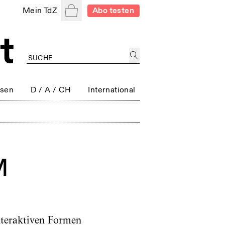
Warenkorb
Mein TdZ
Abo testen
ssen
D / A / CH
International
M
nteraktiven Formen