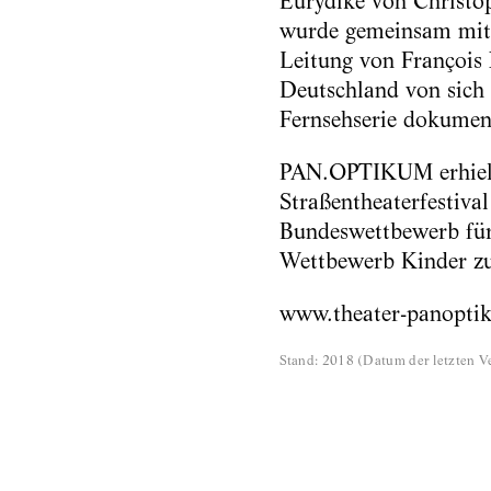
Eurydike von Christoph
wurde gemeinsam mit 
Leitung von François 
Deutschland von sich 
Fernsehserie dokumen
PAN.OPTIKUM erhielt 
Straßentheaterfestiv
Bundeswettbewerb für
Wettbewerb Kinder 
www.theater-panopti
Stand
:
2018
(
Datum der letzten Ve