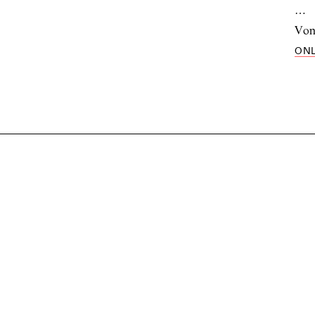
…
vo
ONL