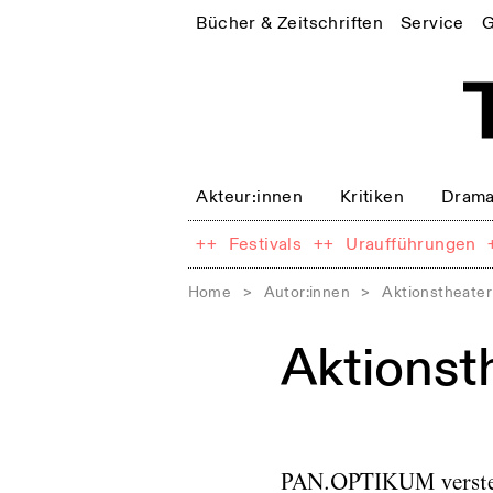
Bücher & Zeitschriften
Service
G
Akteur:innen
Kritiken
Drama
++
Festivals
++
Uraufführungen
Home
>
Autor:innen
>
Aktionstheat
Aktions
PAN.OPTIKUM versteht 