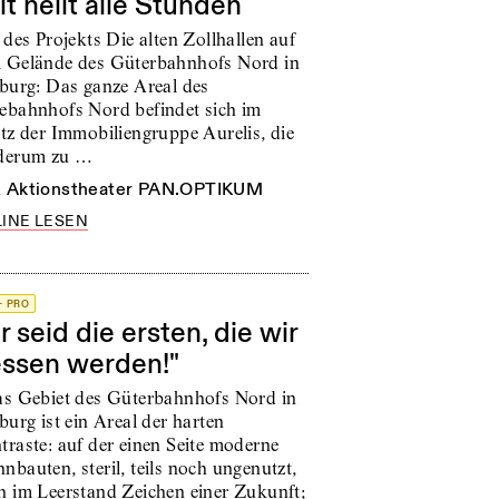
it heilt alle Stunden
 des Projekts Die alten Zollhallen auf
 Gelände des Güterbahnhofs Nord in
iburg: Das ganze Areal des
ebahnhofs Nord befindet sich im
itz der Immobiliengruppe Aurelis, die
derum zu …
n
Aktionstheater PAN.OPTIKUM
INE LESEN
+ PRO
hr seid die ersten, die wir
essen werden!"
as Gebiet des Güterbahnhofs Nord in
burg ist ein Areal der harten
traste: auf der einen Seite moderne
bauten, steril, teils noch ungenutzt,
h im Leerstand Zeichen einer Zukunft;