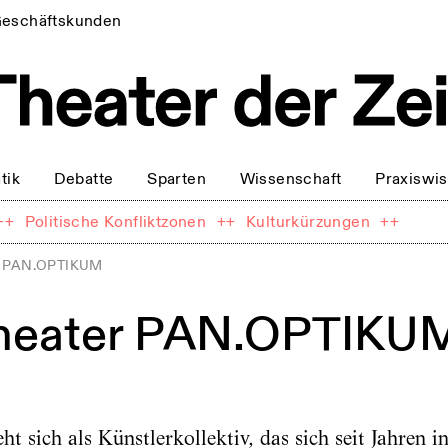
eschäftskunden
tik
Debatte
Sparten
Wissenschaft
Praxiswi
++
Politische Konfliktzonen
++
Kulturkürzungen
++
er PAN.OPTIKUM
theater PAN.OPTIKU
sich als Künstlerkollektiv, das sich seit Jahren i