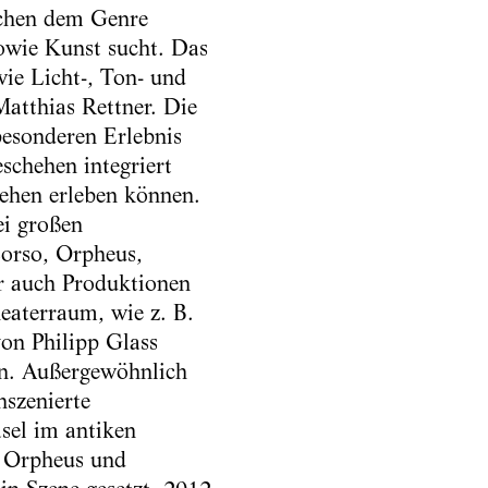
schen dem Genre
sowie Kunst sucht. Das
ie Licht-, Ton- und
Matthias Rettner. Die
besonderen Erlebnis
schehen integriert
ehen erleben können.
ei großen
Corso, Orpheus,
 auch Produktionen
eaterraum, wie z. B.
on Philipp Glass
in. Außergewöhnlich
nszenierte
sel im antiken
r Orpheus und