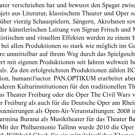
ater verschrieben hat und bewusst den Spagat zwi
jets aus Literatur, klassischem Theater und Oper 
über vierzig Schauspielern, Sängern, Akrobaten sow
der künstlerischen Leitung von Sigrun Fritsch und 
tistischen und visuellen Effekten werden zu einem 
 bei allen Produktionen so stark wie möglich ins Ge
re unmittelbar auf ihrem Weg durch das Spielgesch
 mit eigenen Produktionen seit Jahren weltweit b
vals. Zu den erfolgreichsten Produktionen zählen Il
ion, human(f)actor. PAN.OPTIKUM erarbeitet aber
deren Kulturinstitutionen für den traditionellen Th
s Theater Freiburg oder die Oper The Civil Wars v
er Freiburg als auch für die Deutsche Oper am Rhe
szenierungen als Open-Air-Veranstaltungen: 2008 i
ina Burana als Musiktheater für das Theater Ba
Mit der Philharmonie Tallinn wurde 2010 die Ope