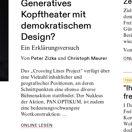
Ze
Generatives
Ziel
Kopftheater mit
dem
demokratischem
Fre
Güt
Design?
Bes
wie
Ein Erklärungsversuch
vo
von
Peter Zizka
und
Christoph Maurer
ONL
Das „Crossing Lines Project“ verfügt über
eine Vielzahl inhaltlicher und
TDZ
geografischer Positionen, an deren
"I
Schnittpunkten eine ebenso diverse
fr
Bühnenaktion stattfindet. Der Nukleus
der Aktion, PAN.OPTIKUM, ist zudem
I D
eine bedeutungsschwangere
Frei
Wortkonstruktion: …
Kon
Wohn
ONLINE LESEN
doc