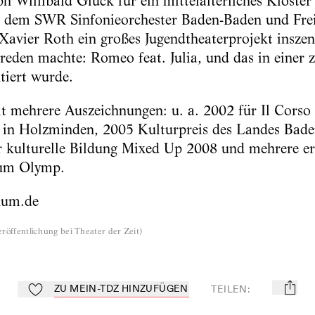
 Willibald Gluck für ein mittelalterliches Kloster
dem SWR Sinfonieorchester Baden-Baden und Frei
Xavier Roth ein großes Jugendtheaterprojekt inszeni
reden machte: Romeo feat. Julia, und das in einer z
tiert wurde.
mehrere Auszeichnungen: u. a. 2002 für Il Corso 
al in Holzminden, 2005 Kulturpreis des Landes Ba
 kulturelle Bildung Mixed Up 2008 und mehrere ers
zum Olymp.
kum.de
röffentlichung bei Theater der Zeit
)
ZU MEIN-TDZ HINZUFÜGEN
TEILEN
:
mail
Zu Mein-TdZ hinzufügen