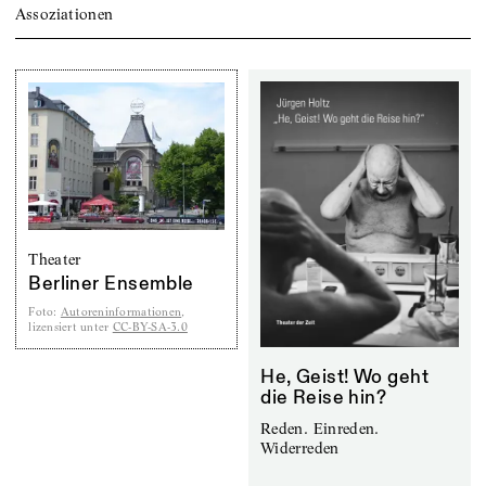
Assoziationen
Theater
Berliner Ensemble
Foto
:
Autoreninformationen
,
lizensiert unter
CC-BY-SA-3.0
He, Geist! Wo geht
die Reise hin?
Reden. Einreden.
Widerreden