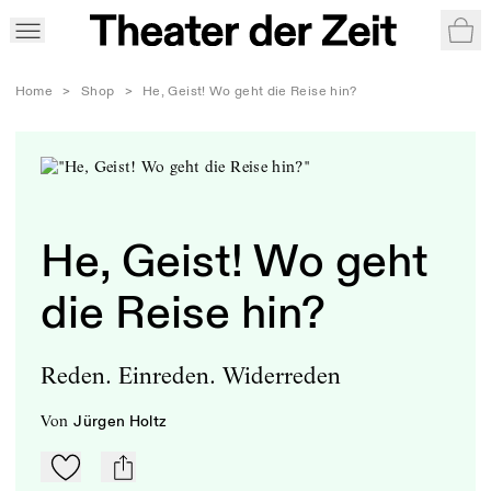
War
Home
>
Shop
>
He, Geist! Wo geht die Reise hin?
He, Geist! Wo geht
die Reise hin?
Reden. Einreden. Widerreden
von
Jürgen Holtz
Zu Mein-TdZ hinzufügen
mail