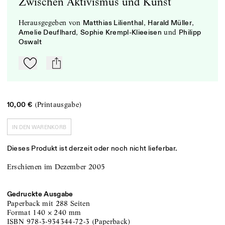
Zwischen Aktivismus und Kunst
herausgegeben
von
,
,
Matthias Lilienthal
Harald Müller
,
und
Amelie Deuflhard
Sophie Krempl-Klieeisen
Philipp
Oswalt
Zu Mein-TdZ hinzufügen
mail
(Printausgabe)
10,00 €
IN DEN WARENKORB
Dieses Produkt ist derzeit oder noch nicht lieferbar.
Erschienen im Dezember 2005
Gedruckte Ausgabe
Paperback
mit 288 Seiten
Format
140
×
240
mm
ISBN
978-3-934344-72-3
(
Paperback
)