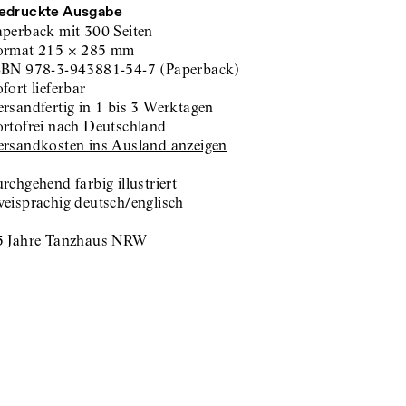
edruckte Ausgabe
aperback
mit 300 Seiten
ormat
215
×
285
mm
SBN
978-3-943881-54-7
(
Paperback
)
sofort lieferbar
versandfertig in 1 bis 3 Werktagen
portofrei nach Deutschland
Versandkosten ins Ausland anzeigen
rchgehend farbig illustriert
weisprachig deutsch/englisch
5 Jahre Tanzhaus NRW