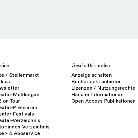
vice
Geschäftskunden
bs / Stellenmarkt
Anzeige schalten
dcast
Buchprojekt anbieten
wsletter
Lizenzen / Nutzungsrechte
eater-Meldungen
Händler Informationen
Z on Tour
Open Access Publikationen
eater-Premieren
eater-Festivals
eater-Verzeichnis
tor:innen-Verzeichnis
ser- & Aboservice