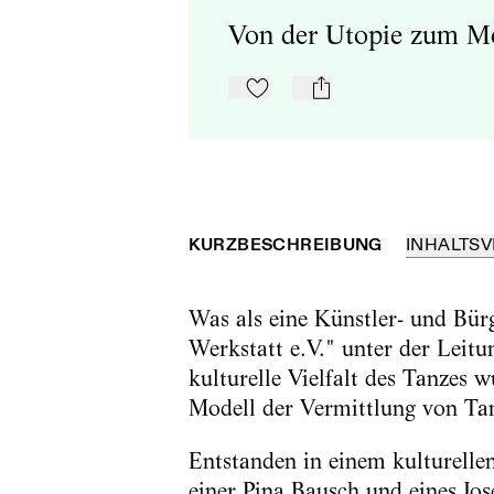
Von der Utopie zum Mo
Zu Mein-TdZ hinzufügen
mail
KURZBESCHREIBUNG
INHALTSV
Was als eine Künstler- und Bürge
Werkstatt e.V." unter der Leitu
kulturelle Vielfalt des Tanzes 
Modell der Vermittlung von Ta
Entstanden in einem kulturellen
einer Pina Bausch und eines Jo