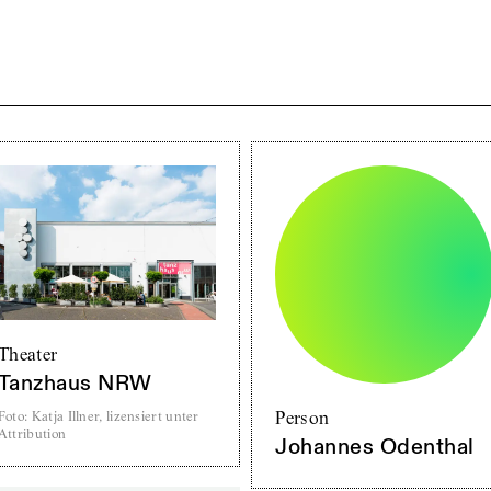
Theater
Tanzhaus NRW
Person
Foto
:
Katja Illner, lizensiert unter
Attribution
Johannes Odenthal