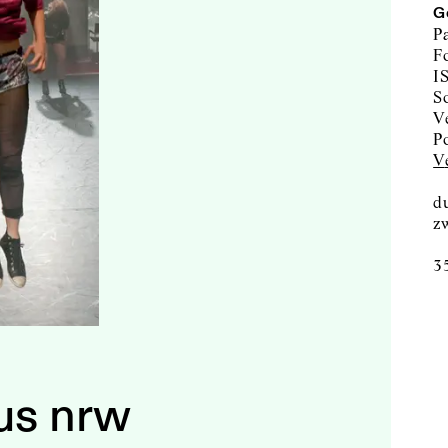
G
P
F
I
du
z
3
us nrw