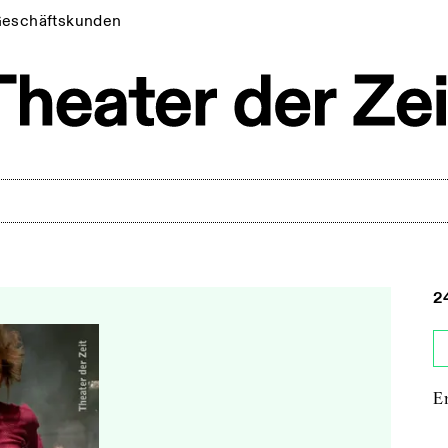
eschäftskunden
2
E