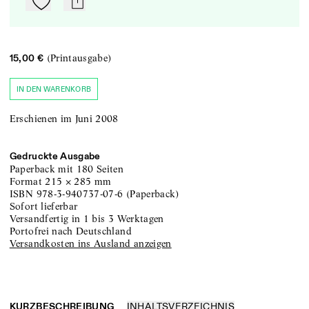
Zu Mein-TdZ hinzufügen
mail
(Printausgabe)
15,00 €
IN DEN WARENKORB
Erschienen im Juni 2008
Gedruckte Ausgabe
Paperback
mit 180 Seiten
Format
215
×
285
mm
ISBN
978-3-940737-07-6
(
Paperback
)
sofort lieferbar
versandfertig in 1 bis 3 Werktagen
portofrei nach Deutschland
Versandkosten ins Ausland anzeigen
KURZBESCHREIBUNG
INHALTSVERZEICHNIS