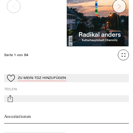
Seite 1 von 84
ZU MEIN-TDZ HINZUFÜGEN
Zu Mein-TdZ hinzufügen
TEILEN
:
mail
Assoziationen