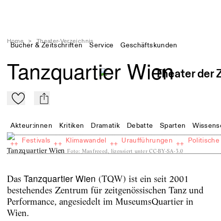
Home
>
Theater-Verzeichnis
Bücher & Zeitschriften
Service
Geschäftskunden
Tanzquartier Wien
Zu Mein-TdZ hinzufügen
mail
Akteur:innen
Kritiken
Dramatik
Debatte
Sparten
Wissens
Festivals
Klimawandel
Uraufführungen
Politische
++
++
++
++
Tanzquartier Wien
Foto
:
Manfreeed
, lizensiert unter
CC-BY-SA-3.0
Tanzquartier Wien
Das
(TQW) ist ein seit 2001
bestehendes Zentrum für zeitgenössischen Tanz und
Performance, angesiedelt im MuseumsQuartier in
Wien.