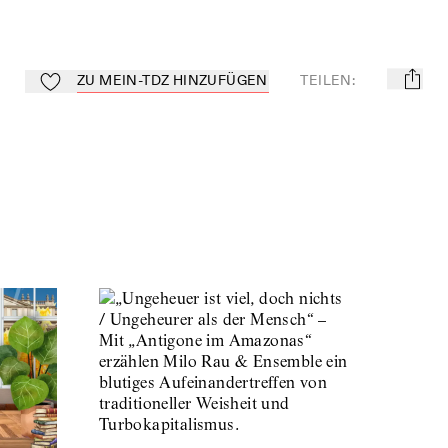
ZU MEIN-TDZ HINZUFÜGEN
TEILEN
:
mail
Zu Mein-TdZ hinzufügen