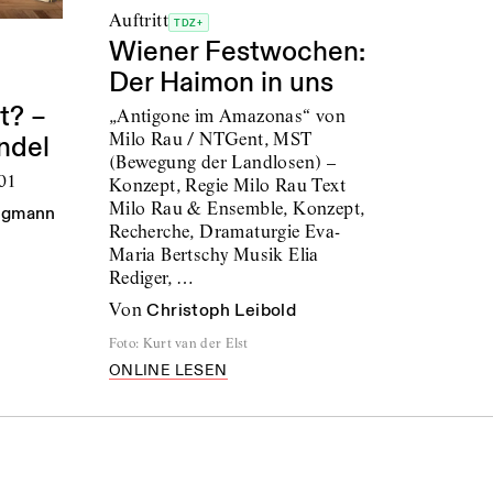
Auftritt
TDZ+
Wiener Festwochen:
Der Haimon in uns
t? –
„Antigone im Amazonas“ von
Milo Rau / NTGent, MST
ndel
(Bewegung der Landlosen) –
01
Konzept, Regie Milo Rau Text
Milo Rau & Ensemble, Konzept,
ngmann
Recherche, Dramaturgie Eva-
Maria Bertschy Musik Elia
Rediger, …
von
Christoph Leibold
Foto
:
Kurt van der Elst
ONLINE LESEN