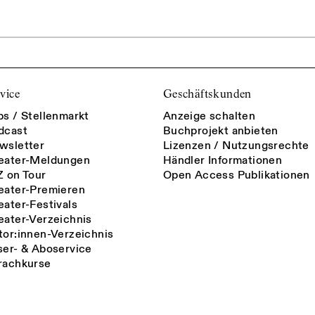
vice
Geschäftskunden
bs / Stellenmarkt
Anzeige schalten
dcast
Buchprojekt anbieten
wsletter
Lizenzen / Nutzungsrechte
eater-Meldungen
Händler Informationen
Z on Tour
Open Access Publikationen
eater-Premieren
eater-Festivals
eater-Verzeichnis
tor:innen-Verzeichnis
ser- & Aboservice
rachkurse