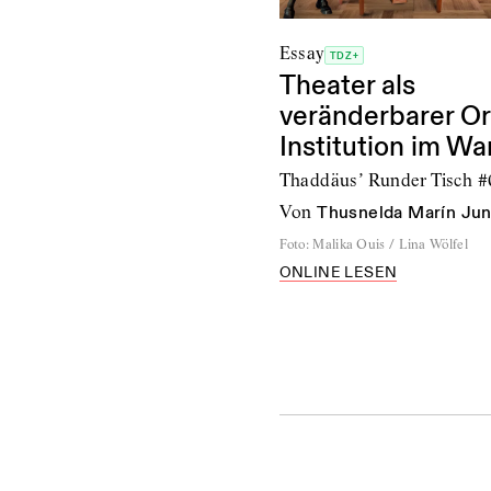
Essay
TDZ+
Theater als
veränderbarer Or
Institution im Wa
Thaddäus’ Runder Tisch #
von
Thusnelda Marín Ju
Foto
:
Malika Ouis / Lina Wölfel
ONLINE LESEN