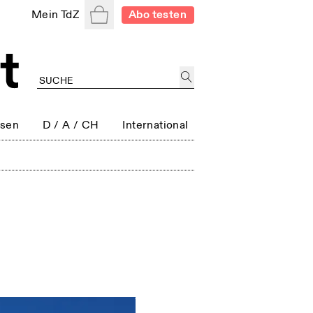
Warenkorb
Mein TdZ
Abo testen
ssen
D / A / CH
International