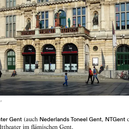
ns
ter Gent
(auch
Nederlands Toneel Gent
,
NTGent
o
ttheater im flämischen Gent.