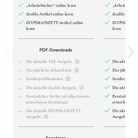
„Arbeitsbücher“ online lesen
„Arbeitsbücher
double-Artikel online lesen
double-Artikel
IXYPSILONZETT-Artikel online
IXYPSILONZET
lesen
lesen
PDF-Downloads
PDF-
—
Die aktuelle TdZ-Ausgabe
Die aktuelle 
—
Das jährliche Arbeitsbuch
Das jährliche 
—
Sonderpublikationen
Sonderpublika
—
Die aktuelle double-Ausgabe
Die aktuelle 
—
Persönliches Archiv mit allen bereits
Persönliches A
erworbenen Downloads
erworbenen D
—
Die aktuelle IXYPSILONZETT-
Die aktuelle
Ausgabe
Ausgabe