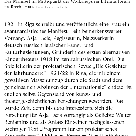
Das Manifest im Mittelpunkt des Workshops im Literaturforum
im Brecht-Haus
Foto
:
Dorothea Tuch
1921 in Riga schreibt und veröffentlicht eine Frau ein
avantgardistisches Manifest – ein bemerkenswerter
Vorgang. Asja Lācis, Regisseurin, Netzwerkerin
deutsch-russisch-lettischer Kunst- und
Kulturbeziehungen, Gründerin des ersten alternativen
Kindertheaters 1918 im zentralrussischen Orel. Die
Spielleiterin der proletarischen Revue „Die Gesichter
der Jahrhunderte“ 1921/22 in Riga, die mit einem
gewaltigen Massenumzug durch die Stadt und dem
gemeinsamen Absingen der „Internationale“ endete, ist
endlich selbst Gegenstand von kunst- und
theatergeschichtlichen Forschungen geworden. Das
wurde Zeit, denn bis dato interessierte sich die
Forschung für Asja Lācis vorrangig als Geliebte Walter
Benjamins und als Anlass für seinen nachgelassenen
wichtigen Text „Programm für ein proletarisches
Kindertheater“. Hildegard Brenners Veröffentlichung