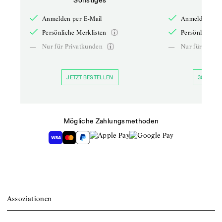
Sonstiges
So
Anmelden per E-Mail
Anmelden per 
Persönliche Merklisten
Persönliche Me
—
Nur für Privatkunden
—
Nur für Priva
JETZT BESTELLEN
30 TAGE 
Mögliche Zahlungsmethoden
Assoziationen