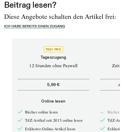
Beitrag lesen?
Diese Angebote schalten den Artikel frei:
ICH HABE BEREITS EINEN ZUGANG
TDZ+ PRO
Tageszugang
Stand
12 Stunden ohne Paywall
Zeitschrif
ab
5,99 €
5,9
Online lesen
Onli
Bücher online lesen
—
Bücher online 
TdZ-Artikel seit 2013 online lesen
TdZ-Artikel se
Exklusive Online-Artikel lesen
Exklusive Onli