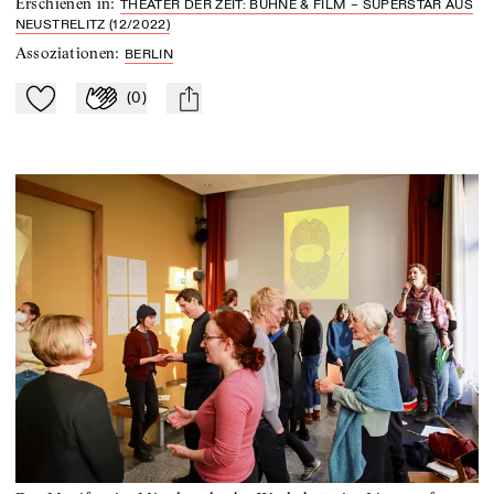
Erschienen in
:
THEATER DER ZEIT: BÜHNE & FILM – SUPERSTAR AUS
NEUSTRELITZ (12/2022)
Assoziationen
:
BERLIN
(
0
)
Zu Mein-TdZ hinzufügen
Applaudieren
mail