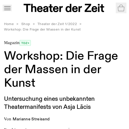
War
Home
>
Shop
>
Theater der Zeit 1/2022
>
Workshop: Die Frage der Massen in der Kunst
Magazin
TDZ+
Workshop: Die Frage
der Massen in der
Kunst
Untersuchung eines unbekannten
Theatermanifests von Asja Lācis
von
Marianne Streisand