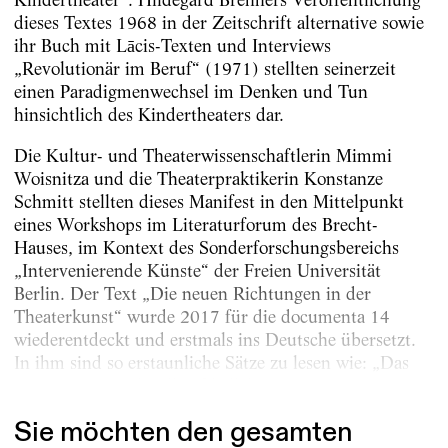
dieses Textes 1968 in der Zeitschrift alternative sowie
ihr Buch mit Lācis-Texten und Interviews
„Revolutionär im Beruf“ (1971) stellten seinerzeit
einen Paradigmenwechsel im Denken und Tun
hinsichtlich des Kindertheaters dar.
Die Kultur- und Theaterwissenschaftlerin Mimmi
Woisnitza und die Theaterpraktikerin Konstanze
Schmitt stellten dieses Manifest in den Mittelpunkt
eines Workshops im Literaturforum des Brecht-
Hauses, im Kontext des Sonderforschungsbereichs
„Intervenierende Künste“ der Freien Universität
Berlin. Der Text „Die neuen Richtungen in der
Theaterkunst“ wurde 2017 für die documenta 14
wiederentdeckt und erstmals ins Deutsche übersetzt.
In ihm sind so erstaunliche Sätze zu lesen wie: „Das
Hauptaugenmerk soll auf kollektives...
Sie möchten den gesamten