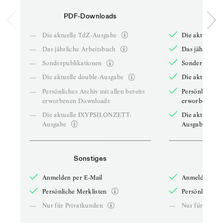
PDF-Downloads
PDF-
—
Die aktuelle TdZ-Ausgabe
Die aktuelle 
—
Das jährliche Arbeitsbuch
Das jährliche 
—
Sonderpublikationen
Sonderpublika
—
Die aktuelle double-Ausgabe
Die aktuelle 
—
Persönliches Archiv mit allen bereits
Persönliches A
erworbenen Downloads
erworbenen D
—
Die aktuelle IXYPSILONZETT-
Die aktuelle
Ausgabe
Ausgabe
Sonstiges
So
Anmelden per E-Mail
Anmelden per 
Persönliche Merklisten
Persönliche Me
—
Nur für Privatkunden
—
Nur für Priva