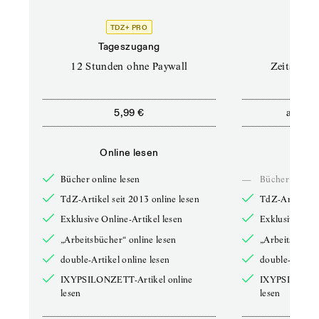
TDZ+ PRO
Tageszugang
Stand
12 Stunden ohne Paywall
Zeitschrif
ab
5,99 €
5,9
Online lesen
Onli
Bücher online lesen
—
Bücher online 
TdZ-Artikel seit 2013 online lesen
TdZ-Artikel se
Exklusive Online-Artikel lesen
Exklusive Onli
„Arbeitsbücher“ online lesen
„Arbeitsbücher
double-Artikel online lesen
double-Artikel
IXYPSILONZETT-Artikel online
IXYPSILONZET
lesen
lesen