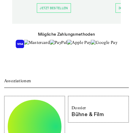
JETZT BESTELLEN
30 TAGE 
Mögliche Zahlungsmethoden
Assoziationen
Dossier
Bühne & Film