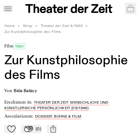
War
Home
>
Shop
>
Theater der Zeit 4/1946
>
Zur Kunstphilosophie des Films
Film
TDZ+
Zur Kunstphilosophie
des Films
von
Béla Balácz
Erschienen in
:
THEATER DER ZEIT: MENSCHLICHE UND
KÜNSTLERISCHE PERSÖNLICHKEIT (09/1946)
Assoziationen
:
DOSSIER: BÜHNE & FILM
(
0
)
Zu Mein-TdZ hinzufügen
Applaudieren
mail