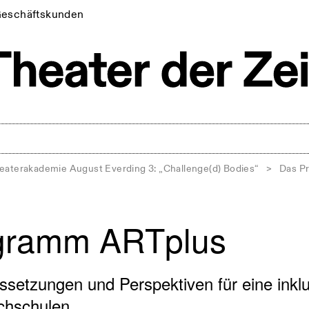
eschäftskunden
heaterakademie August Everding 3: „Challenge(d) Bodies“
>
Das P
gramm ARTplus
setzungen und Perspektiven für eine inklu
chschulen