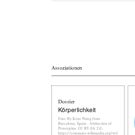
Assoziationen
Dossier
Körperlichkeit
Foto
:
By Kent Wang from
Barcelona, Spain - Abduction of
Proserpina, CC BY-SA 2.0,
https://commons.wikimedia.org/w/i