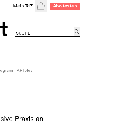
Warenkorb
Mein TdZ
Abo testen
rogramm ARTplus
sive Praxis an