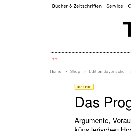
Bücher & Zeitschriften
Service
G
++
Home
>
Shop
>
Edition Bayerische T
TDZ+ PRO
Das Pro
Argumente, Voraus
künstlerischen Ho