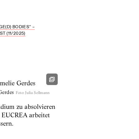
E(D) BODIES“ –
 (11/2025)
Gerdes
Foto
:
Julia Sellmann
udium zu absolvieren
n. EUCREA arbeitet
sern.