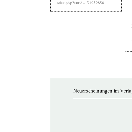
ndex.php?curid=131932856
Neuerscheinungen im Verla