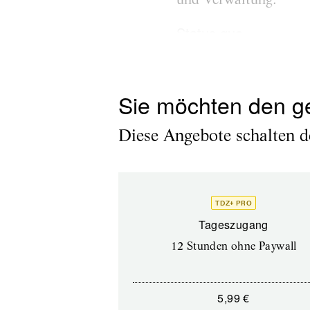
Status quo
Künstler:innen mit Beh
Sie möchten den g
Diese Angebote schalten de
TDZ+ PRO
Tageszugang
12 Stunden ohne Paywall
5,99 €