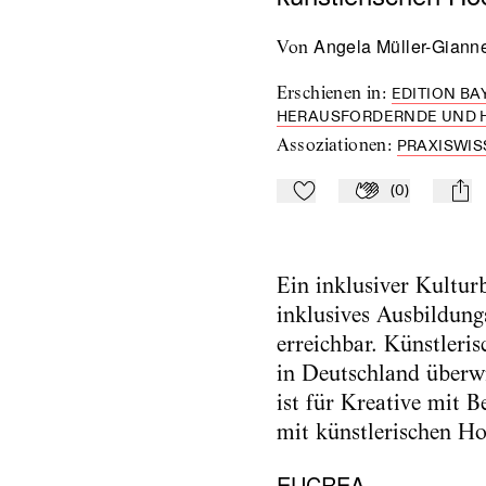
Angela Müller-Gianne
von
Erschienen in
:
EDITION BA
HERAUSFORDERNDE UND HE
Assoziationen
:
PRAXISWIS
(
0
)
Zu Mein-TdZ hinzufügen
Applaudieren
mail
Ein inklusiver Kulturb
inklusives Ausbildung
erreichbar. Künstleris
in Deutschland überwi
ist für Kreative mit
mit künstlerischen Ho
EUCREA