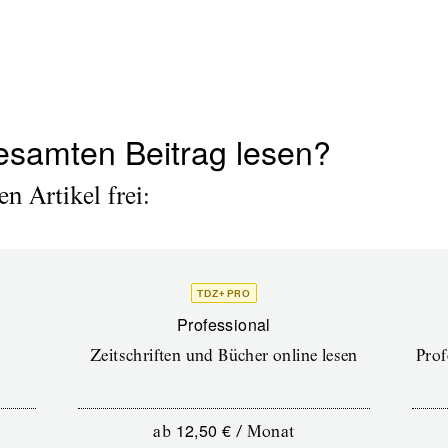
inderungen sind seit jeher Teil...
esamten Beitrag lesen?
n Artikel frei:
TDZ+ PRO
Professional
Zeitschriften und Bücher online lesen
Prof
12,50 €
ab
/
Monat