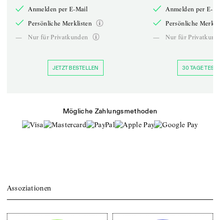
Anmelden per E-Mail
Anmelden per E-Ma
Persönliche Merklisten
Persönliche Merkli
—
Nur für Privatkunden
—
Nur für Privatkund
JETZT BESTELLEN
30 TAGE TESTE
Mögliche Zahlungsmethoden
Assoziationen