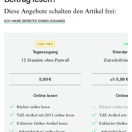
Diese Angebote schalten den Artikel frei:
ICH HABE BEREITS EINEN ZUGANG
TDZ+ PRO
TDZ+
Tageszugang
Standard 
12 Stunden ohne Paywall
Zeitschriften o
ab
5,99 €
5,99 €
Online lesen
Online l
Bücher online lesen
—
Bücher online lese
TdZ-Artikel seit 2013 online lesen
TdZ-Artikel seit 20
Exklusive Online-Artikel lesen
Exklusive Online-Ar
„Arbeitsbücher“ online lesen
„Arbeitsbücher“ onl