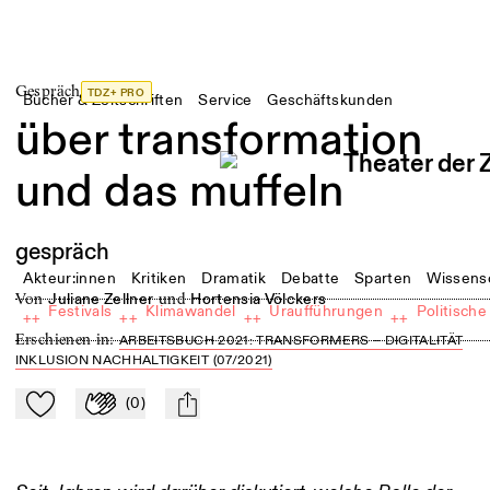
Gespräch
TDZ+ PRO
Bücher & Zeitschriften
Service
Geschäftskunden
über transformation
und das muffeln
gespräch
Akteur:innen
Kritiken
Dramatik
Debatte
Sparten
Wissens
von
und
Juliane Zellner
Hortensia Völckers
Festivals
Klimawandel
Uraufführungen
Politische
++
++
++
++
Erschienen in
:
ARBEITSBUCH 2021: TRANSFORMERS – DIGITALITÄT
INKLUSION NACHHALTIGKEIT (07/2021)
(
0
)
Zu Mein-TdZ hinzufügen
Applaudieren
mail