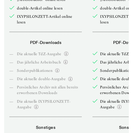
double-Artikel online lesen
double-Artikel onli
IXYPSILONZETT-Artikel online
IXYPSILONZETT-Ar
lesen
lesen
PDF-Downloads
PDF-Down
—
Die aktuelle TdZ-Ausgabe
Die aktuelle TdZ-
—
Das jährliche Arbeitsbuch
Das jährliche Arbe
—
Sonderpublikationen
Sonderpublikation
—
Die aktuelle double-Ausgabe
Die aktuelle doubl
—
Persönliches Archiv mit allen bereits
Persönliches Archiv
erworbenen Downloads
erworbenen Downl
—
Die aktuelle IXYPSILONZETT-
Die aktuelle IXY
Ausgabe
Ausgabe
Sonstiges
Sonsti