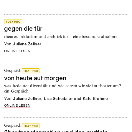
TDZ+ PRO
gegen die tür
theater, inklusion und architektur – eine bestandsaufnahme
von
Juliane Zellner
ONLINE LESEN
Gespräch
TDZ+ PRO
von heute auf morgen
was bedeutet diversität und wie setzen wir sie im theater um?
ein Gespräch
von
,
und
Juliane Zellner
Lisa Scheibner
Kate Brehme
ONLINE LESEN
Gespräch
TDZ+ PRO