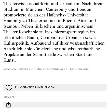
Theaterwissenschaftlerin und Urbanistin. Nach ihrem
Studium in München, Canterbury und London
promovierte sie an der Hafencity- Universität
Hamburg zu Theaterräumen in Buenos Aires und
Istanbul. Neben türkischem und argentinischem
Theater forscht sie zu Inszenierungsstrategien im
öffentlichen Raum, Comparative Urbanism sowie
Kulturpolitik. Aufbauend auf ihrer wissenschaftlichen
Arbeit leitet sie künstlerische und wissenschaftliche
Projekte an der Schnittstelle zwischen Stadt und
Kunst.
Stand
:
2021
(
Datum der letzten Veröffentlichung bei Theater der Zeit
)
ZU MEIN-TDZ HINZUFÜGEN
Zu Mein-TdZ hinzufügen
TEILEN
:
mail