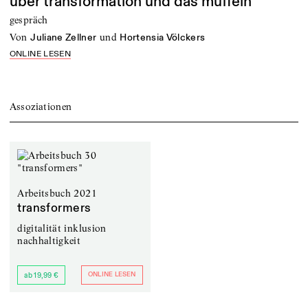
über transformation und das muffeln
gespräch
von
und
Juliane Zellner
Hortensia Völckers
ONLINE LESEN
Assoziationen
Arbeitsbuch 2021
transformers
digitalität inklusion
nachhaltigkeit
ONLINE LESEN
ab 19,99 €