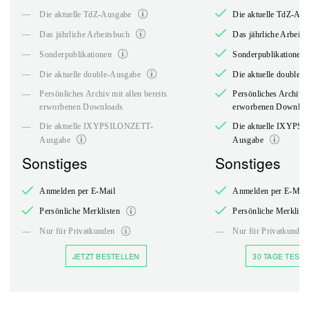
—
Die aktuelle TdZ-Ausgabe
Die aktuelle TdZ-Au
—
Das jährliche Arbeitsbuch
Das jährliche Arbeits
—
Sonderpublikationen
Sonderpublikationen
—
Die aktuelle double-Ausgabe
Die aktuelle double-
—
Persönliches Archiv mit allen bereits
Persönliches Archiv mi
erworbenen Downloads
erworbenen Downloa
—
Die aktuelle IXYPSILONZETT-
Die aktuelle IXYPS
Ausgabe
Ausgabe
Sonstiges
Sonstiges
Anmelden per E-Mail
Anmelden per E-Mail
Persönliche Merklisten
Persönliche Merklist
—
—
Nur für Privatkunden
Nur für Privatkunden
JETZT BESTELLEN
30 TAGE TESTE