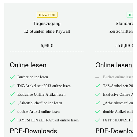
TDZ+ PRO
TDZ+
Tageszugang
Standard 
12 Stunden ohne Paywall
Zeitschriften o
5,99 €
5,99 €
ab
Online lesen
Online lesen
Bücher online lesen
—
Bücher online lesen
TdZ-Artikel seit 2013 online lesen
TdZ-Artikel seit 2013
Exklusive Online-Artikel lesen
Exklusive Online-Arti
„Arbeitsbücher“ online lesen
„Arbeitsbücher“ onlin
double-Artikel online lesen
double-Artikel online
IXYPSILONZETT-Artikel online lesen
IXYPSILONZETT-Arti
PDF-Downloads
PDF-Downloa