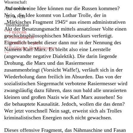
Wissenschaft
Auf solch eine Idee können nur die Russen kommen?
Praxiswissen
Nein, die Idee kommt von Lothar Trolle, der in
D / A / CH
„Märkisches Fragment 1945“ aus einem administrativen
International
Akt der Besatzungsmacht mittels ansatzloser Volte einen
++
Festivals
geschichtsphilosophischen Mikroexkurs verfertigt.
++
Klimawandel
Eigentlich besteht dieser dann nur in der Nennung des
++
Uraufführungen
++
Politische Konfliktzonen
Namens Karl Marx. Es bleibt also eine Leerstelle
++
(angewandte negative Dialektik). Die darin liegende
Drohung, die Marx und das Rasiermesser
zusammenbringt (Vorsicht Waffe!), verläuft sich in der
Wiederholung dann freilich im Absurden. Das von der
sozialistischen Siegermacht verbotene Rasiermesser wird
zwangsläufig dazu führen, dass nun bald alle unrasierten
kleinen und großen Nazis wie Karl Marx aussehen! So
die behauptete Kausalität. Jedoch, wollen die das denn?
Wer jetzt vorschnell Nein sagt, erweist sich als Trolles
kriminalistischen Energien noch nicht gewachsen.
Dieses offensive Fragment, das Nähmaschine und Fasan