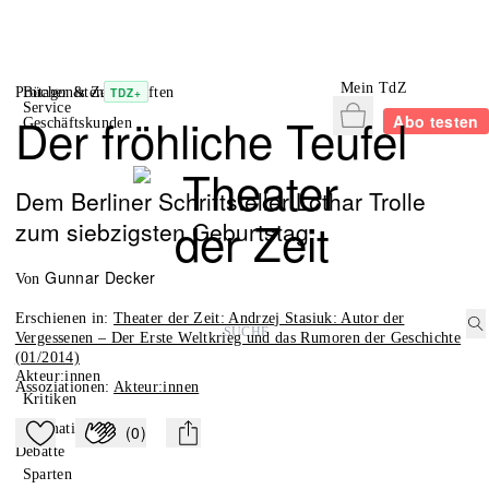
Mein TdZ
Protagonisten
Bücher & Zeitschriften
TDZ+
Service
Warenkorb
Der fröhliche Teufel
Abo testen
Geschäftskunden
Dem Berliner Schriftsteller Lothar Trolle
zum siebzigsten Geburtstag
Gunnar Decker
von
Erschienen in
:
Theater der Zeit: Andrzej Stasiuk: Autor der
Vergessenen – Der Erste Weltkrieg und das Rumoren der Geschichte
(01/2014)
Akteur:innen
Assoziationen
:
Akteur:innen
Kritiken
Dramatik
(
0
)
Zu Mein-TdZ hinzufügen
Applaudieren
mail
Debatte
Sparten